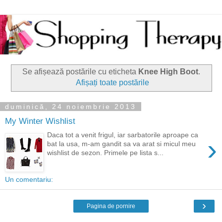
Se afișează postările cu eticheta
Knee High Boot
.
Afișați toate postările
duminică, 24 noiembrie 2013
My Winter Wishlist
Daca tot a venit frigul, iar sarbatorile aproape ca
›
bat la usa, m-am gandit sa va arat si micul meu
wishlist de sezon. Primele pe lista s...
Un comentariu:
›
Pagina de pornire