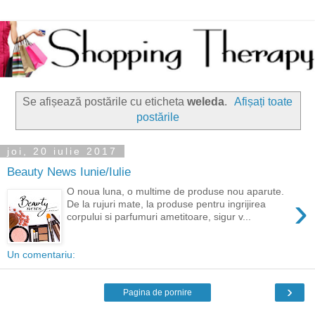
Se afișează postările cu eticheta
weleda
.
Afișați toate
postările
joi, 20 iulie 2017
Beauty News Iunie/Iulie
O noua luna, o multime de produse nou aparute.
›
De la rujuri mate, la produse pentru ingrijirea
corpului si parfumuri ametitoare, sigur v...
Un comentariu:
›
Pagina de pornire