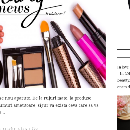
In lov
In 2015
beauty.
eram de
e nou aparute. De la rujuri mate, la produse
umuri ametitoare, sigur va exista ceva care sa va
...
 Might Also Like