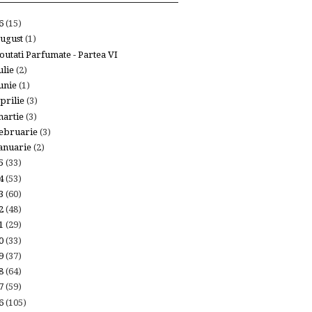
26
(15)
ugust
(1)
outati Parfumate - Partea VI
ulie
(2)
unie
(1)
prilie
(3)
artie
(3)
ebruarie
(3)
anuarie
(2)
25
(33)
24
(53)
23
(60)
22
(48)
21
(29)
20
(33)
19
(37)
18
(64)
17
(59)
16
(105)