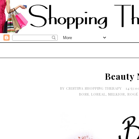
Beauty 
BY
CRISTINA SHOPPING THERAPY
14:53:
BOSS
,
LOREAL
,
MELKIOR
,
ROGÉ 