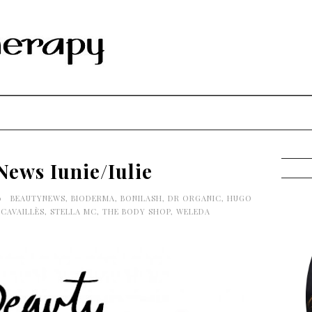
News Iunie/Iulie
00
BEAUTYNEWS
,
BIODERMA
,
BONILASH
,
DR ORGANIC
,
HUGO
CAVAILLÈS
,
STELLA MC
,
THE BODY SHOP
,
WELEDA