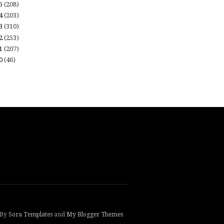
15
(208)
14
(203)
13
(310)
12
(253)
11
(207)
10
(46)
 By
Sora Templates
and
My Blogger Themes