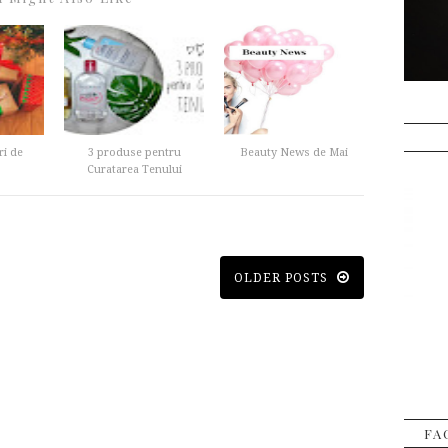
ri de
3 produse pentru
Beauty News de Mai
Curatarea Tenului
OLDER POSTS
FA