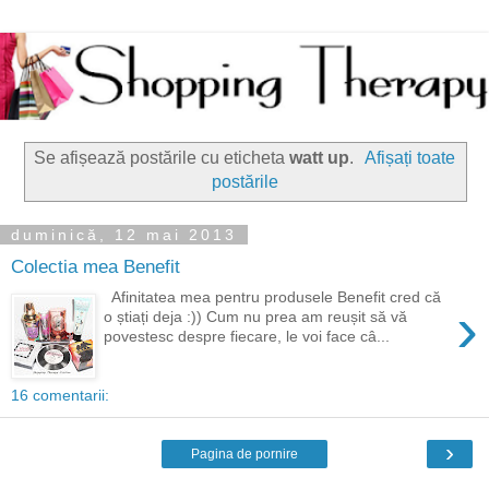
Se afișează postările cu eticheta
watt up
.
Afișați toate
postările
duminică, 12 mai 2013
Colectia mea Benefit
Afinitatea mea pentru produsele Benefit cred că
›
o știați deja :)) Cum nu prea am reușit să vă
povestesc despre fiecare, le voi face câ...
16 comentarii:
›
Pagina de pornire