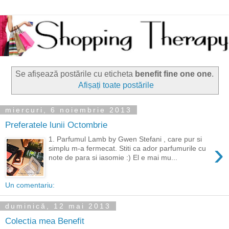
Se afișează postările cu eticheta
benefit fine one one
.
Afișați toate postările
miercuri, 6 noiembrie 2013
Preferatele lunii Octombrie
1. Parfumul Lamb by Gwen Stefani , care pur si
›
simplu m-a fermecat. Stiti ca ador parfumurile cu
note de para si iasomie :) El e mai mu...
Un comentariu:
duminică, 12 mai 2013
Colectia mea Benefit