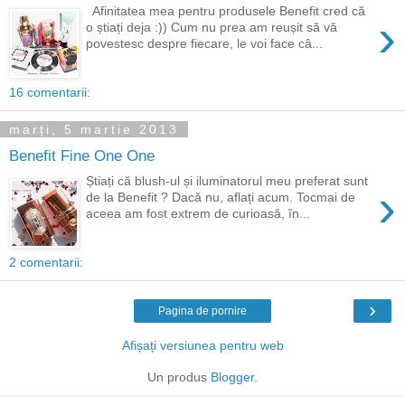
Afinitatea mea pentru produsele Benefit cred că
›
o știați deja :)) Cum nu prea am reușit să vă
povestesc despre fiecare, le voi face câ...
16 comentarii:
marți, 5 martie 2013
Benefit Fine One One
Știați că blush-ul și iluminatorul meu preferat sunt
›
de la Benefit ? Dacă nu, aflați acum. Tocmai de
aceea am fost extrem de curioasă, în...
2 comentarii:
›
Pagina de pornire
Afișați versiunea pentru web
Un produs
Blogger
.