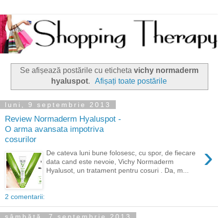
Se afișează postările cu eticheta
vichy normaderm
hyaluspot
.
Afișați toate postările
luni, 9 septembrie 2013
Review Normaderm Hyaluspot -
O arma avansata impotriva
cosurilor
›
De cateva luni bune folosesc, cu spor, de fiecare
data cand este nevoie, Vichy Normaderm
Hyalusot, un tratament pentru cosuri . Da, m...
2 comentarii:
sâmbătă, 7 septembrie 2013