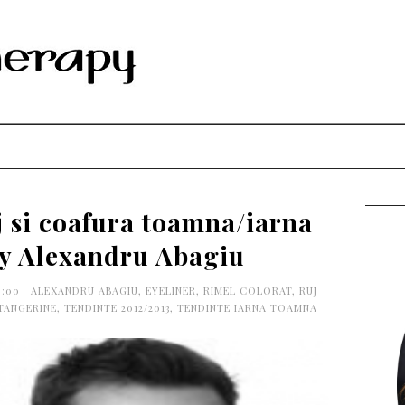
 si coafura toamna/iarna
by Alexandru Abagiu
0:00
ALEXANDRU ABAGIU
,
EYELINER
,
RIMEL COLORAT
,
RUJ
TANGERINE
,
TENDINTE 2012/2013
,
TENDINTE IARNA TOAMNA