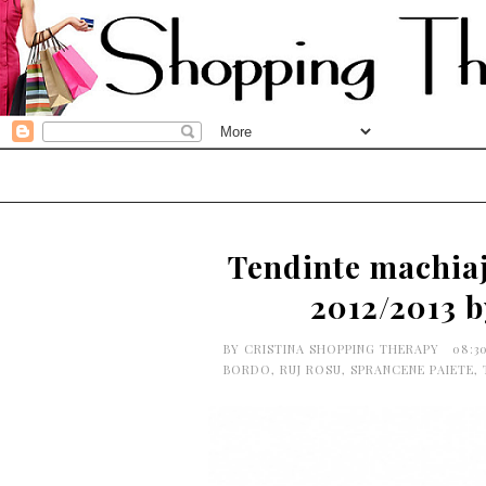
Tendinte machiaj
2012/2013 
BY
CRISTINA SHOPPING THERAPY
08:3
BORDO
,
RUJ ROSU
,
SPRANCENE PAIETE
,