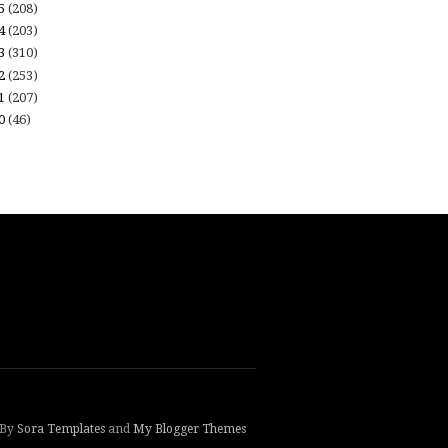
15
(208)
14
(203)
13
(310)
12
(253)
11
(207)
10
(46)
 By
Sora Templates
and
My Blogger Themes