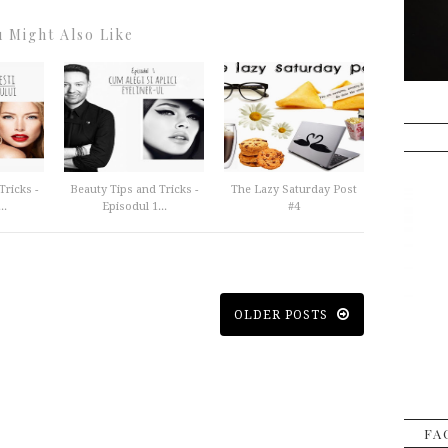
 Might Also Like
Tricks -
Beauty Tips and Tricks -
The Lazy Saturday Post
..
Episodul 1...
#4
OLDER POSTS
FA