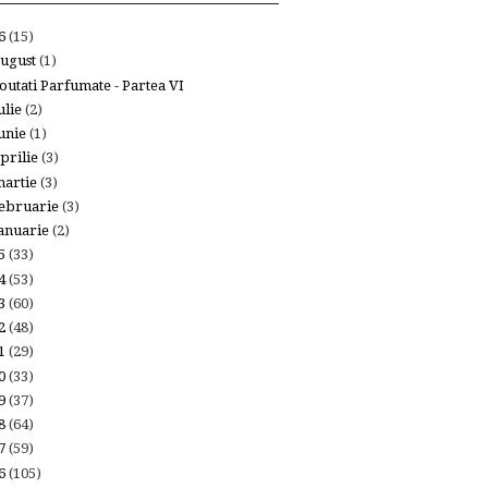
26
(15)
ugust
(1)
outati Parfumate - Partea VI
ulie
(2)
unie
(1)
prilie
(3)
artie
(3)
ebruarie
(3)
anuarie
(2)
25
(33)
24
(53)
23
(60)
22
(48)
21
(29)
20
(33)
19
(37)
18
(64)
17
(59)
16
(105)