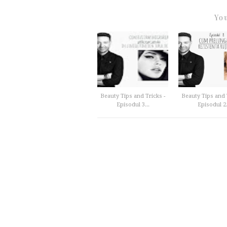
You
Beauty Tips and Tricks -
Beauty Tips and 
Episodul 3...
Episodul 2.