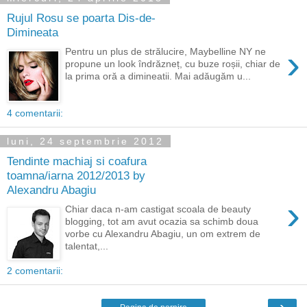
Rujul Rosu se poarta Dis-de-
Dimineata
›
Pentru un plus de strălucire, Maybelline NY ne
propune un look îndrăzneț, cu buze roșii, chiar de
la prima oră a dimineatii. Mai adăugăm u...
4 comentarii:
luni, 24 septembrie 2012
Tendinte machiaj si coafura
toamna/iarna 2012/2013 by
Alexandru Abagiu
›
Chiar daca n-am castigat scoala de beauty
blogging, tot am avut ocazia sa schimb doua
vorbe cu Alexandru Abagiu, un om extrem de
talentat,...
2 comentarii:
›