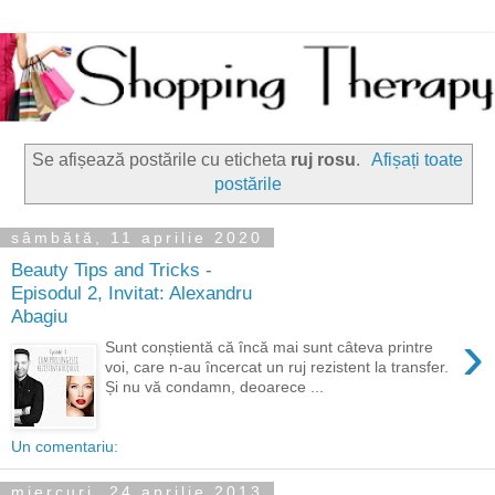
Se afișează postările cu eticheta
ruj rosu
.
Afișați toate
postările
sâmbătă, 11 aprilie 2020
Beauty Tips and Tricks -
Episodul 2, Invitat: Alexandru
Abagiu
›
Sunt conștientă că încă mai sunt câteva printre
voi, care n-au încercat un ruj rezistent la transfer.
Și nu vă condamn, deoarece ...
Un comentariu:
miercuri, 24 aprilie 2013