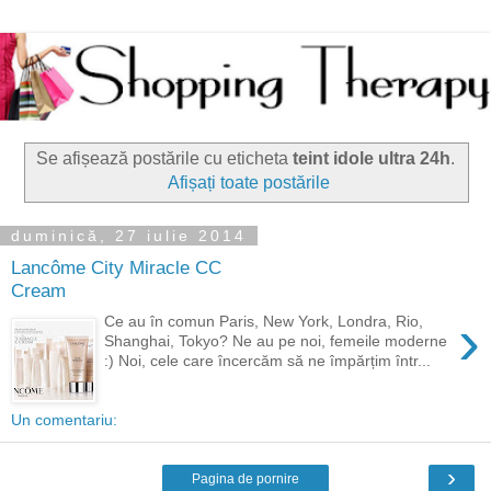
Se afișează postările cu eticheta
teint idole ultra 24h
.
Afișați toate postările
duminică, 27 iulie 2014
Lancôme City Miracle CC
Cream
›
Ce au în comun Paris, New York, Londra, Rio,
Shanghai, Tokyo? Ne au pe noi, femeile moderne
:) Noi, cele care încercăm să ne împărțim într...
Un comentariu:
›
Pagina de pornire