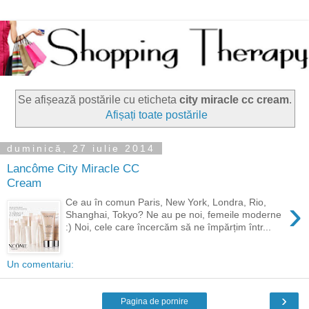
Se afișează postările cu eticheta
city miracle cc cream
.
Afișați toate postările
duminică, 27 iulie 2014
Lancôme City Miracle CC
Cream
›
Ce au în comun Paris, New York, Londra, Rio,
Shanghai, Tokyo? Ne au pe noi, femeile moderne
:) Noi, cele care încercăm să ne împărțim într...
Un comentariu:
›
Pagina de pornire