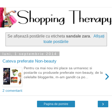
Se afișează postările cu eticheta
sandale zara
.
Afișați
toate postările
luni, 1 septembrie 2014
Cateva preferate Non-beauty
Pentru ca mai nou imi place sa urmaresc si
›
postarile cu produsele preferate non-beauty, de la
celelalte bloggerite, m-am gandit ca po...
2 comentarii:
›
Pagina de pornire