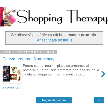
Se afișează postările cu eticheta
master crumble
.
Afișați toate postările
luni, 1 septembrie 2014
Cateva preferate Non-beauty
Pentru ca mai nou imi place sa urmaresc si
›
postarile cu produsele preferate non-beauty, de la
celelalte bloggerite, m-am gandit ca po...
2 comentarii:
›
Pagina de pornire