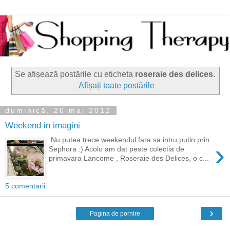
Se afișează postările cu eticheta
roseraie des delices
.
Afișați toate postările
duminică, 20 mai 2012
Weekend in imagini
Nu putea trece weekendul fara sa intru putin prin
›
Sephora :) Acolo am dat peste colectia de
primavara Lancome , Roseraie des Delices, o c...
5 comentarii:
›
Pagina de pornire