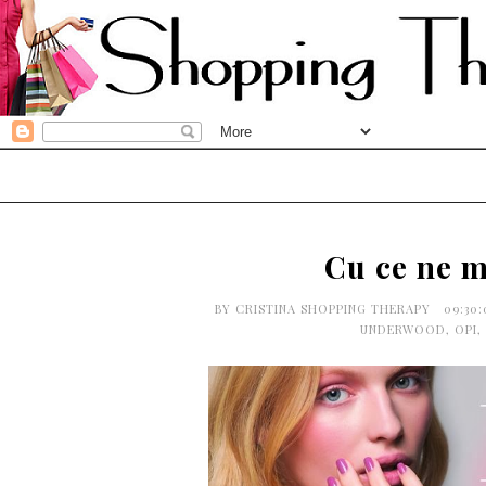
Cu ce ne m
BY
CRISTINA SHOPPING THERAPY
09:30
UNDERWOOD
,
OPI
,