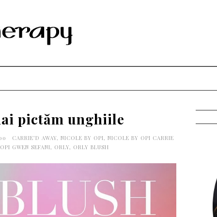
ai pictăm unghiile
:00
CARRIE’D AWAY
,
NICOLE BY OPI
,
NICOLE BY OPI CARRIE
OPI GWEN SEFANI
,
ORLY
,
ORLY BLUSH