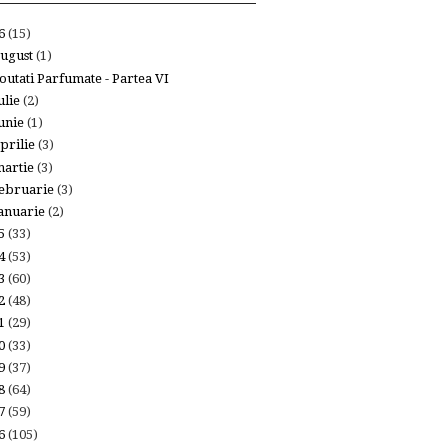
26
(15)
ugust
(1)
outati Parfumate - Partea VI
ulie
(2)
unie
(1)
prilie
(3)
artie
(3)
ebruarie
(3)
anuarie
(2)
25
(33)
24
(53)
23
(60)
22
(48)
21
(29)
20
(33)
19
(37)
18
(64)
17
(59)
16
(105)