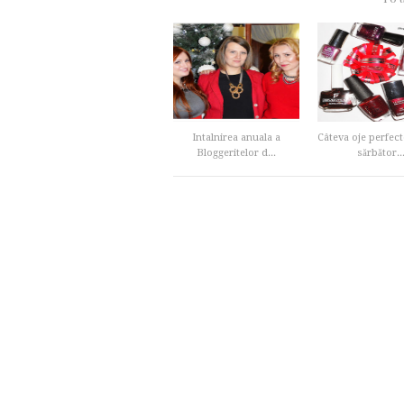
Intalnirea anuala a
Câteva oje perfec
Bloggeritelor d...
sărbător..