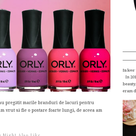
In lov
In 2015
beauty.
eram de
au pregătit marile branduri de lacuri pentru
m vrut să fie o postare foarte lungă, de aceea am
 Might Also Like