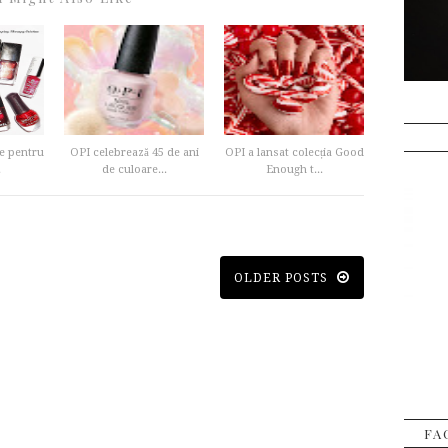
te pentru
OPI celebrează 45 de ani
OPI a lansat colecția Good
.
de culoare...
Enough t...
OLDER POSTS
FA