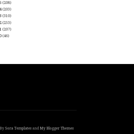
15
(208)
14
(203)
13
(310)
12
(253)
11
(207)
10
(46)
 By
Sora Templates
and
My Blogger Themes