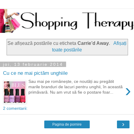
Se afișează postările cu eticheta
Carrie’d Away
.
Afișați
toate postările
joi, 13 februarie 2014
Cu ce ne mai pictăm unghiile
Sau mai pe românește, ce noutăți au pregătit
›
marile branduri de lacuri pentru unghii, în această
primăvară. Nu am vrut să fie o postare foar...
2 comentarii:
›
Pagina de pornire