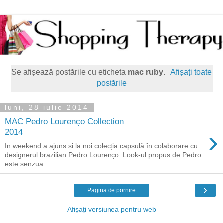
Se afișează postările cu eticheta
mac ruby
.
Afișați toate
postările
luni, 28 iulie 2014
MAC Pedro Lourenço Collection
›
2014
In weekend a ajuns și la noi colecția capsulă în colaborare cu
designerul brazilian Pedro Lourenço. Look-ul propus de Pedro
este senzua...
›
Pagina de pornire
Afișați versiunea pentru web