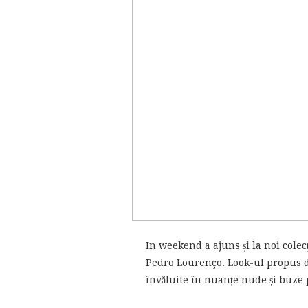
In weekend a ajuns și la noi colec
Pedro Lourenço. Look-ul propus d
învăluite în nuanțe nude și buze p