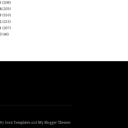
15
(208)
14
(203)
13
(310)
12
(253)
11
(207)
10
(46)
 By
Sora Templates
and
My Blogger Themes