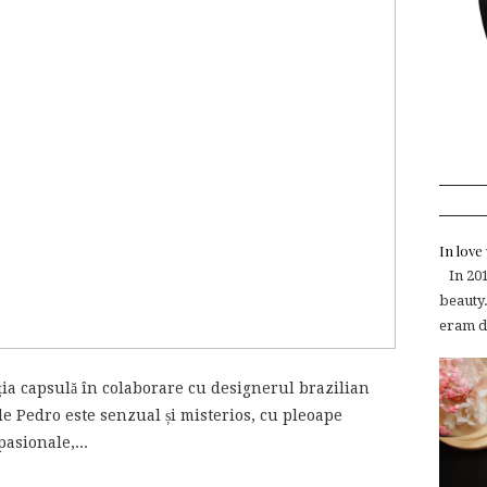
In lov
In 2015
beauty.
eram de
ția capsulă în colaborare cu designerul brazilian
e Pedro este senzual și misterios, cu pleoape
asionale,...