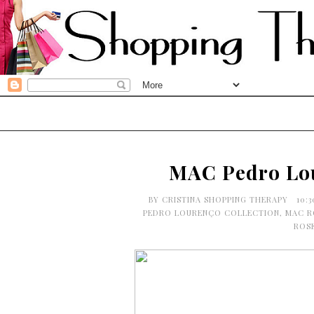
MAC Pedro Lou
BY
CRISTINA SHOPPING THERAPY
10:
PEDRO LOURENÇO COLLECTION
,
MAC 
ROS