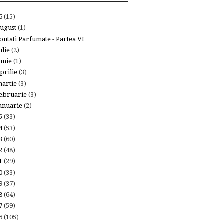
26
(15)
ugust
(1)
outati Parfumate - Partea VI
ulie
(2)
unie
(1)
prilie
(3)
artie
(3)
ebruarie
(3)
anuarie
(2)
25
(33)
24
(53)
23
(60)
22
(48)
21
(29)
20
(33)
19
(37)
18
(64)
17
(59)
16
(105)