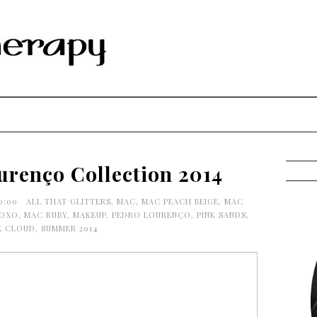
renço Collection 2014
30:00
ALL THAT GLITTERS
,
MAC
,
MAC PEACH BEIGE
,
MAC
ROXO
,
MAC RUBY
,
MAKEUP
,
PEDRO LOURENÇO
,
PINK SANDS
,
E CLOUD
,
SUMMER 2014