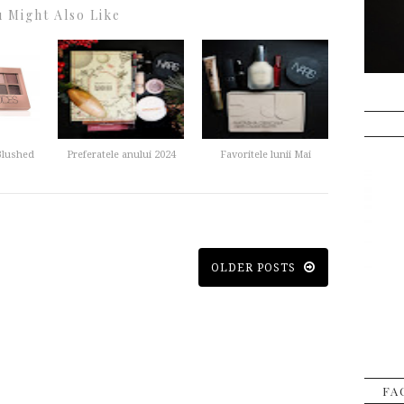
 Might Also Like
Blushed
Preferatele anului 2024
Favoritele lunii Mai
OLDER POSTS
FA