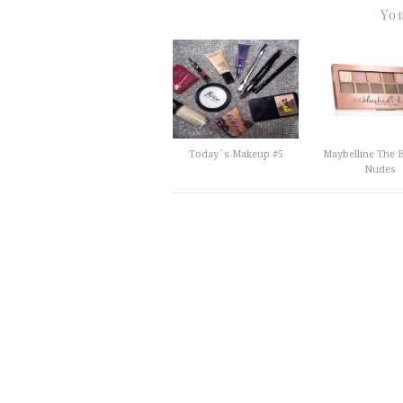
You
Today`s Makeup #5
Maybelline The 
Nudes