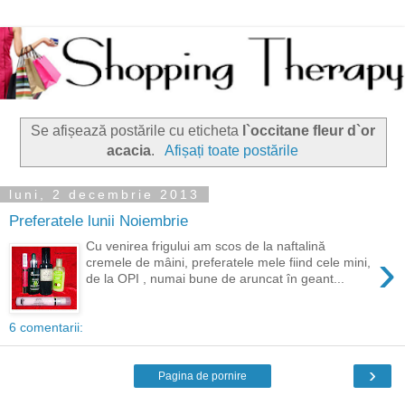
Se afișează postările cu eticheta
l`occitane fleur d`or
acacia
.
Afișați toate postările
luni, 2 decembrie 2013
Preferatele lunii Noiembrie
Cu venirea frigului am scos de la naftalină
›
cremele de mâini, preferatele mele fiind cele mini,
de la OPI , numai bune de aruncat în geant...
6 comentarii:
›
Pagina de pornire