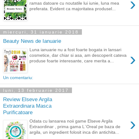
›
ramas datoare cu noutatile lui iunie, luna mea
preferata. Evident ca majoritatea produsel...
miercuri, 31 ianuarie 2018
Beauty News de Ianuarie
Luna ianuarie nu a fost foarte bogata in lansari
›
cosmetice, dar chiar si asa, am descoperit cateva
produse foarte interesante, care merita a...
Un comentariu:
luni, 13 februarie 2017
Review Elseve Argila
Extraordinara Masca
Purificatoare
›
Odata cu lansarea noii game Elseve Argila
Extraordinar , prima gama L`Oreal pe baza de
argila, un ingredient folosit inca din antichita...