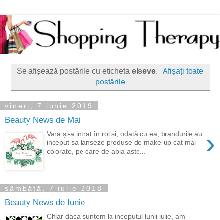
Se afișează postările cu eticheta
elseve
.
Afișați toate
postările
vineri, 7 iunie 2019
Beauty News de Mai
›
Vara și-a intrat în rol și, odată cu ea, brandurile au
inceput sa lanseze produse de make-up cat mai
colorate, pe care de-abia aste...
sâmbătă, 7 iulie 2018
Beauty News de Iunie
Chiar daca suntem la inceputul lunii iulie, am