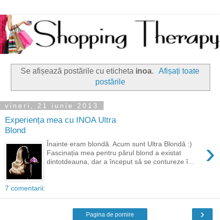
Se afișează postările cu eticheta
inoa
.
Afișați toate
postările
vineri, 21 iunie 2013
Experiența mea cu INOA Ultra
Blond
›
Înainte eram blondă. Acum sunt Ultra Blondă :)
Fascinația mea pentru părul blond a existat
dintotdeauna, dar a început să se contureze î...
7 comentarii:
›
Pagina de pornire