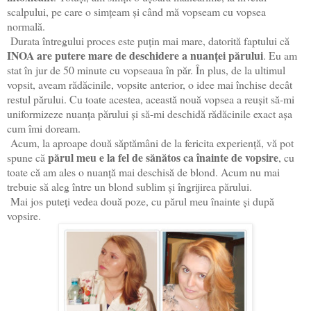
scalpului, pe care o simțeam și când mă vopseam cu vopsea
normală.
Durata întregului proces este puțin mai mare, datorită faptului că
INOA are putere mare de deschidere a nuanței părului
. Eu am
stat în jur de 50 minute cu vopseaua în păr. În plus, de la ultimul
vopsit, aveam rădăcinile, vopsite anterior, o idee mai închise decât
restul părului. Cu toate acestea, această nouă vopsea a reușit să-mi
uniformizeze nuanța părului și să-mi deschidă rădăcinile exact așa
cum îmi doream.
Acum, la aproape două săptămâni de la fericita experiență, vă pot
părul meu e la fel de sănătos ca înainte de vopsire
spune că
, cu
toate că am ales o nuanță mai deschisă de blond. Acum nu mai
trebuie să aleg între un blond sublim și îngrijirea părului.
Mai jos puteți vedea două poze, cu părul meu înainte și după
vopsire.