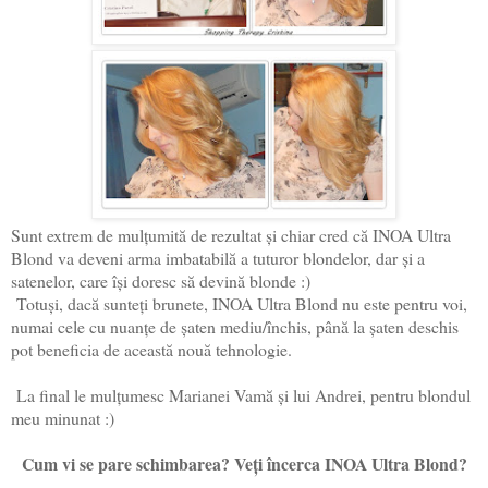
Sunt extrem de mulțumită de rezultat și chiar cred că INOA Ultra
Blond va deveni arma imbatabilă a tuturor blondelor, dar și a
satenelor, care își doresc să devină blonde :)
Totuși, dacă sunteți brunete, INOA Ultra Blond nu este pentru voi,
numai cele cu nuanțe de șaten mediu/închis, până la șaten deschis
pot beneficia de această nouă tehnologie.
La final le mulțumesc Marianei Vam
ă
și lui Andrei, pentru blondul
meu minunat :)
Cum vi se pare schimbarea? Veți încerca INOA Ultra Blond?