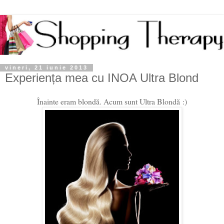
vineri, 21 iunie 2013
Experiența mea cu INOA Ultra Blond
Înainte eram blondă. Acum sunt Ultra Blondă :)