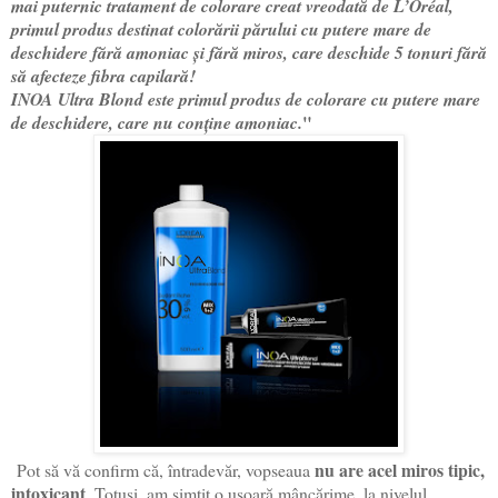
mai puternic tratament de colorare creat vreodată de L’Oréal,
primul produs destinat colorării părului cu putere mare de
deschidere fără amoniac și fără miros, care deschide 5 tonuri fără
să afecteze fibra capilară!
INOA Ultra Blond este primul produs de colorare cu putere mare
"
de deschidere, care nu conține amoniac.
nu are acel miros tipic,
Pot să vă confirm că, întradevăr, vopseaua
intoxicant
. Totuși, am simțit o ușoară mâncărime, la nivelul