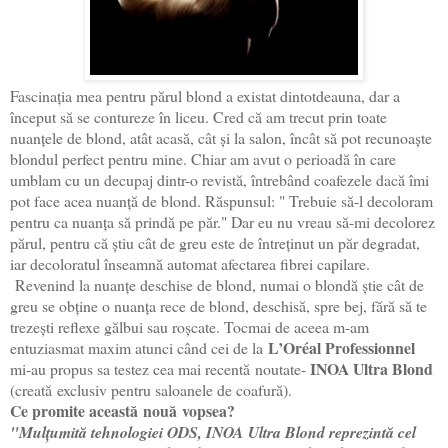
Fascinația mea pentru părul blond a existat dintotdeauna, dar a
început să se contureze în liceu. Cred că am trecut prin toate
nuanțele de blond, atât acasă, cât și la salon, încât să pot recunoaște
blondul perfect pentru mine. Chiar am avut o perioadă în care
umblam cu un decupaj dintr-o revistă, întrebând coafezele dacă îmi
pot face acea nuanță de blond. Răspunsul: " Trebuie să-l decoloram
pentru ca nuanța să prindă pe păr." Dar eu nu vreau să-mi decolorez
părul, pentru că știu cât de greu este de întreținut un păr degradat,
iar decoloratul înseamnă automat afectarea fibrei capilare.
Revenind la nuanțe deschise de blond, numai o blondă știe cât de
greu se obține o nuanța rece de blond, deschisă, spre bej, fără să te
trezești reflexe gălbui sau roșcate. Tocmai de aceea m-am
L’Oréal Professionnel
entuziasmat maxim atunci când cei de la
INOA Ultra Blond
mi-au propus sa testez cea mai recentă noutate-
(creat
ă
exclusiv pentru saloanele de coafură).
Ce promite această nouă vopsea?
"Mulțumită tehnologiei ODS, INOA Ultra Blond reprezintă cel