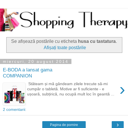
Se afișează postările cu eticheta
husa cu tastatura
.
Afișați toate postările
miercuri, 20 august 2014
E-BODA a lansat gama
COMPANION
›
Stăteam și mă gândeam zilele trecute să-mi
cumpăr o tabletă. Motive ar fi suficiente - e
ușoară, subțirică, nu ocupă mult loc în geantă ...
2 comentarii:
›
Pagina de pornire