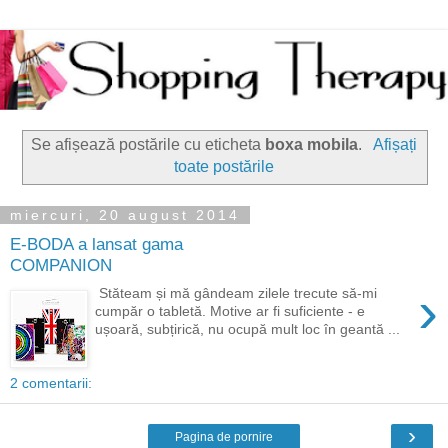
Se afișează postările cu eticheta
boxa mobila
.
Afișați
toate postările
miercuri, 20 august 2014
E-BODA a lansat gama
COMPANION
›
Stăteam și mă gândeam zilele trecute să-mi
cumpăr o tabletă. Motive ar fi suficiente - e
ușoară, subțirică, nu ocupă mult loc în geantă ...
2 comentarii:
›
Pagina de pornire