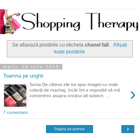
Se afișează postările cu eticheta
chanel fall
.
Afișați
toate postările
marți, 23 iulie 2013
Toamna pe unghii
Sursa De câteva zile tot apar imagini cu noile
›
colecții de machiaj, încât îmi e imposibil să mă
concentrez asupra oricărui alt subiect. ...
7 comentarii:
›
Pagina de pornire