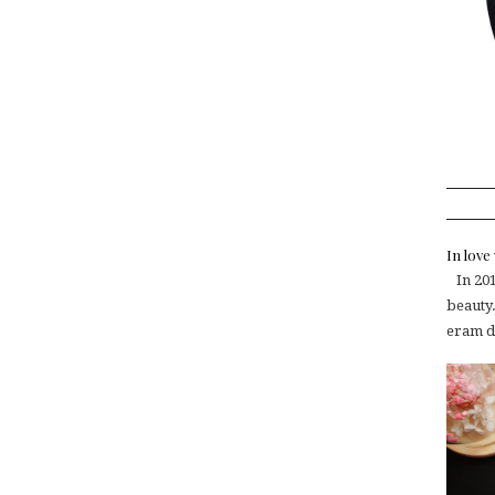
In lov
In 2015
beauty.
eram de