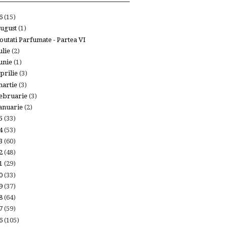
26
(15)
ugust
(1)
outati Parfumate - Partea VI
ulie
(2)
unie
(1)
prilie
(3)
artie
(3)
ebruarie
(3)
anuarie
(2)
25
(33)
24
(53)
23
(60)
22
(48)
21
(29)
20
(33)
19
(37)
18
(64)
17
(59)
16
(105)