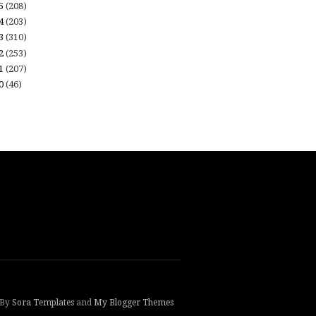
15
(208)
14
(203)
13
(310)
12
(253)
11
(207)
10
(46)
 By
Sora Templates
and
My Blogger Themes