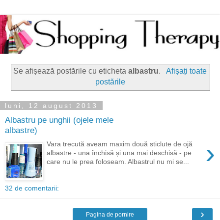
Se afișează postările cu eticheta
albastru
.
Afișați toate
postările
luni, 12 august 2013
Albastru pe unghii (ojele mele
albastre)
›
Vara trecută aveam maxim două sticlute de ojă
albastre - una închisă și una mai deschisă - pe
care nu le prea foloseam. Albastrul nu mi se...
32 de comentarii:
›
Pagina de pornire