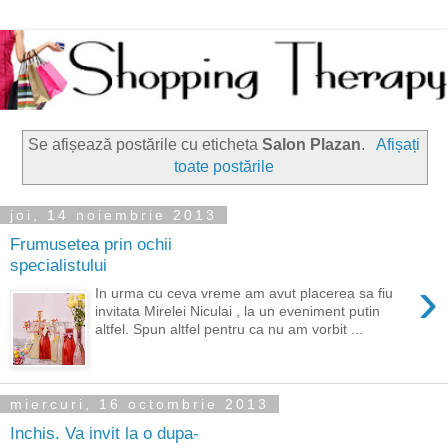
Se afișează postările cu eticheta
Salon Plazan
.
Afișați
toate postările
joi, 14 noiembrie 2013
Frumusetea prin ochii
specialistului
›
In urma cu ceva vreme am avut placerea sa fiu
invitata Mirelei Niculai , la un eveniment putin
altfel. Spun altfel pentru ca nu am vorbit ...
miercuri, 16 octombrie 2013
Inchis. Va invit la o dupa-