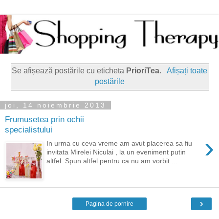
Se afișează postările cu eticheta
PrioriTea
.
Afișați toate
postările
joi, 14 noiembrie 2013
Frumusetea prin ochii
specialistului
›
In urma cu ceva vreme am avut placerea sa fiu
invitata Mirelei Niculai , la un eveniment putin
altfel. Spun altfel pentru ca nu am vorbit ...
›
Pagina de pornire