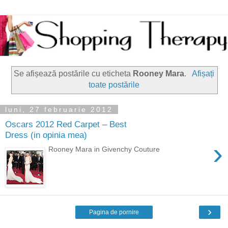
Se afișează postările cu eticheta
Rooney Mara
.
Afișați
toate postările
luni, 27 februarie 2012
Oscars 2012 Red Carpet – Best
Dress (in opinia mea)
›
Rooney Mara in Givenchy Couture
›
Pagina de pornire