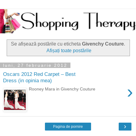
Se afișează postările cu eticheta
Givenchy Couture
.
Afișați toate postările
luni, 27 februarie 2012
Oscars 2012 Red Carpet – Best
Dress (in opinia mea)
›
Rooney Mara in Givenchy Couture
›
Pagina de pornire