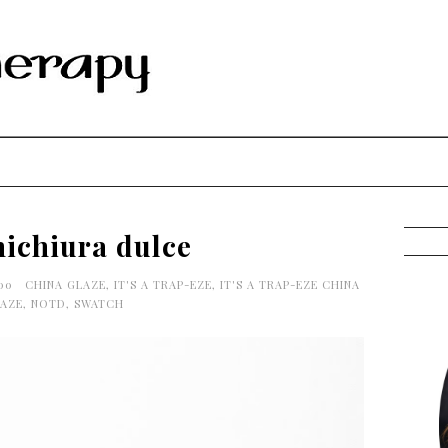
ichiura dulce
:00
CHINA GLAZE
,
IT'S A TRAP-EZE
,
IT'S A TRAP-EZE CHINA
AZE
,
NOTD
,
SWATCH