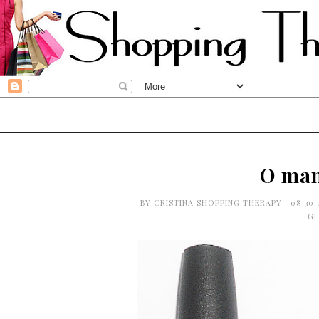
O man
BY
CRISTINA SHOPPING THERAPY
08:30
GL