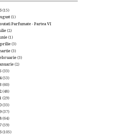
26
(15)
ugust
(1)
outati Parfumate - Partea VI
ulie
(2)
unie
(1)
prilie
(3)
artie
(3)
ebruarie
(3)
anuarie
(2)
25
(33)
24
(53)
23
(60)
22
(48)
21
(29)
20
(33)
19
(37)
18
(64)
17
(59)
16
(105)