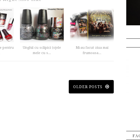
te pentru
Unghii cu sclipici (ojele
Mi-au facut ziua mai
.
mele cu s...
frumoasa...
OLDER POSTS
FA