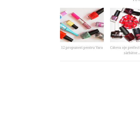
12 propuneri pentru Vara
Câteva oje perfec
sărbător..