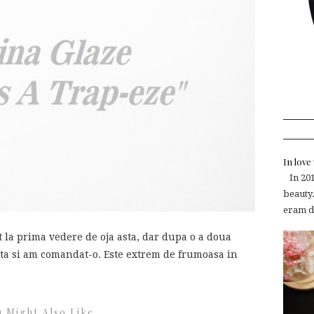
In lov
In 2015
beauty.
eram de
 la prima vedere de oja asta, dar dupa o a doua
sta si am comandat-o. Este extrem de frumoasa in
 Might Also Like