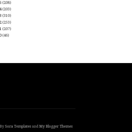
15
(208)
14
(203)
13
(310)
12
(253)
11
(207)
10
(46)
 By
Sora Templates
and
My Blogger Themes