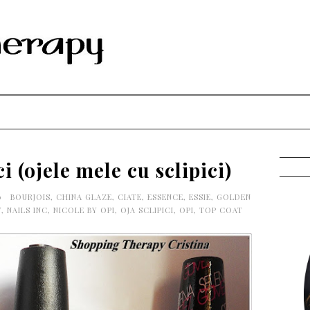
i (ojele mele cu sclipici)
00
BOURJOIS
,
CHINA GLAZE
,
CIATE
,
ESSENCE
,
ESSIE
,
GOLDEN
Y
,
NAILS INC
,
NICOLE BY OPI
,
OJA SCLIPICI
,
OPI
,
TOP COAT