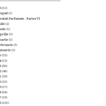
26
(15)
ugust
(1)
outati Parfumate - Partea VI
ulie
(2)
unie
(1)
prilie
(3)
artie
(3)
ebruarie
(3)
anuarie
(2)
25
(33)
24
(53)
23
(60)
22
(48)
21
(29)
20
(33)
19
(37)
18
(64)
17
(59)
16
(105)