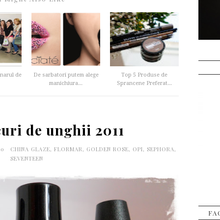
inarul de
De sarbatori putem alege
Top 5 Produse de
manichiura...
Sprancene Preferat...
uri de unghii 2011
00
CHINA GLAZE
,
FLORMAR
,
GOLDEN ROSE
,
OPI
,
SEPHORA
,
SEVENTEEN
FA