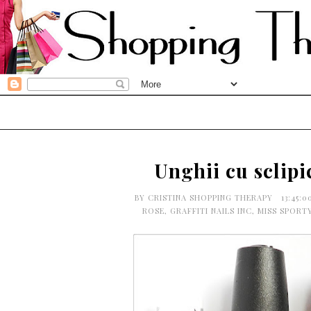
Unghii cu sclipic
BY
CRISTINA SHOPPING THERAPY
13:45:
ROSE
,
GRAFFITI NAILS INC
,
MISS SPORT