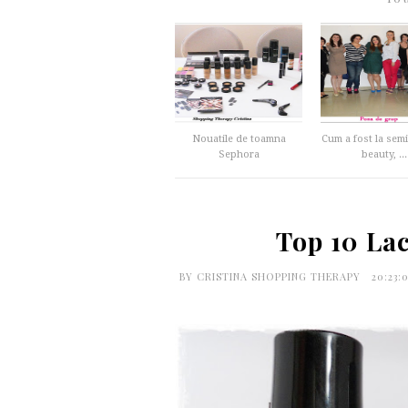
Nouatile de toamna
Cum a fost la sem
Sephora
beauty, ...
Top 10 Lac
BY
CRISTINA SHOPPING THERAPY
20:23: