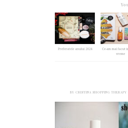
You
Preferatele anului 2024
Ce-am mai facut i
vreme
BY
CRISTINA SHOPPING THERAPY