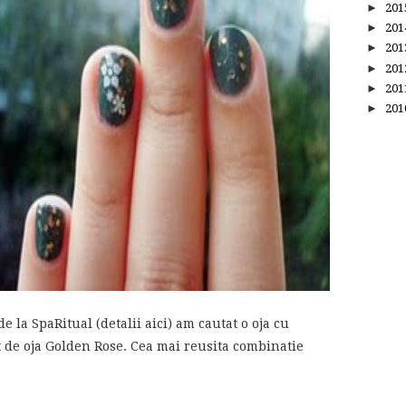
►
20
►
20
►
20
►
20
►
20
►
20
e la SpaRitual (detalii aici) am cautat o oja cu
ut de oja Golden Rose. Cea mai reusita combinatie