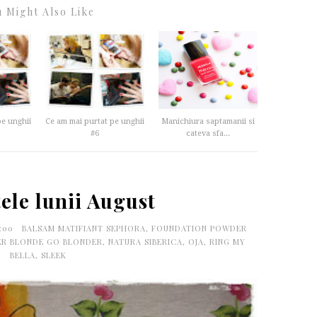
 Might Also Like
pe unghii
Ce am mai purtat pe unghii
Manichiura saptamanii si
#6
cateva sfa...
ele lunii August
5:00
BALSAM MATIFIANT SEPHORA
,
FOUNDATION POWDER
ER BLONDE GO BLONDER
,
NATURA SIBERICA
,
OJA
,
RING MY
BELLA
,
SLEEK