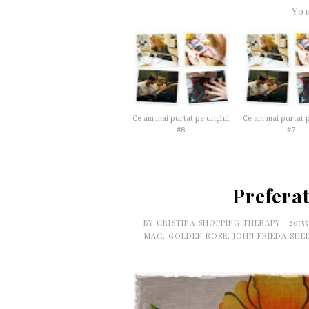
You
Ce am mai purtat pe unghii
Ce am mai purtat 
#8
#7
Preferat
BY
CRISTINA SHOPPING THERAPY
20:5
MAC
,
GOLDEN ROSE
,
JOHN FRIEDA SHE