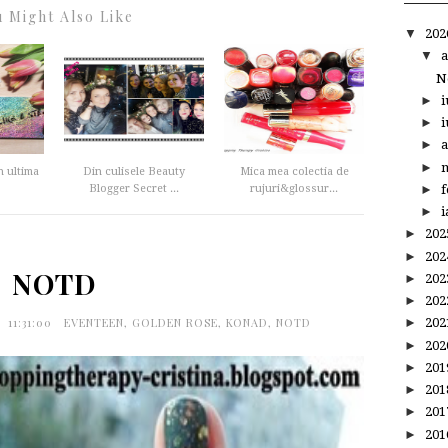
 Might Also Like
▼
20
▼
a
N
►
i
►
i
►
a
►
m
n ultima
Din culisele Beauty
Mica mea colectia de
►
f
Blogger Secret ...
rujuri&glossur...
►
i
►
20
►
20
NOTD
►
20
►
20
11:31:00
EVENTEEN
,
GOLDEN ROSE
,
KONAD
,
NOTD
►
20
►
20
►
20
►
20
►
20
►
20