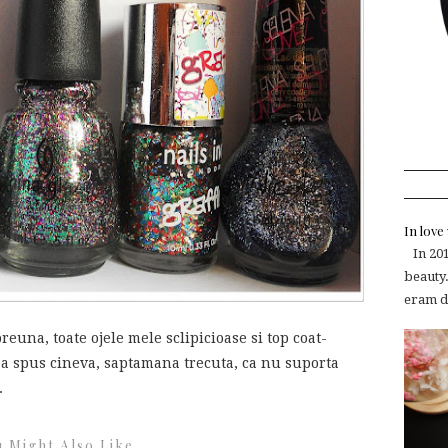
In lov
In 2015
beauty.
eram de
euna, toate ojele mele sclipicioase si top coat-
i-a spus cineva, saptamana trecuta, ca nu suporta
.
 Might Also Like