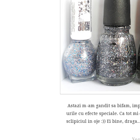
Astazi m-am gandit sa bifam, impr
urile cu efecte speciale. Ca tot m
sclipiciul in oje :)) Ei bine, draga..
You