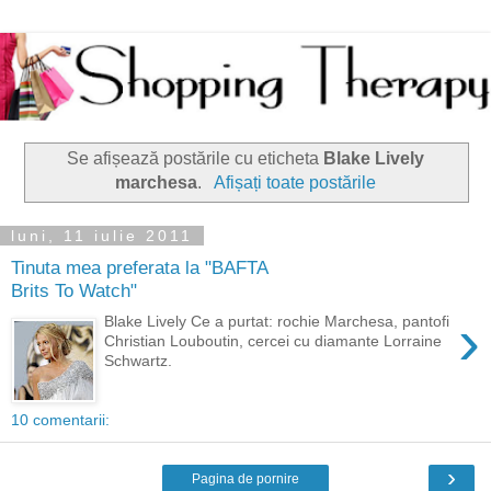
Se afișează postările cu eticheta
Blake Lively
marchesa
.
Afișați toate postările
luni, 11 iulie 2011
Tinuta mea preferata la "BAFTA
Brits To Watch"
›
Blake Lively Ce a purtat: rochie Marchesa, pantofi
Christian Louboutin, cercei cu diamante Lorraine
Schwartz.
10 comentarii:
›
Pagina de pornire