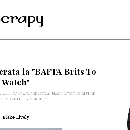
erata la "BAFTA Brits To
Watch"
5:35:00
BAFTA
,
BLAKE LIVELY
,
BLAKE LIVELY CHRISTIAN
IN
,
BLAKE LIVELY MARCHESA
Blake Lively