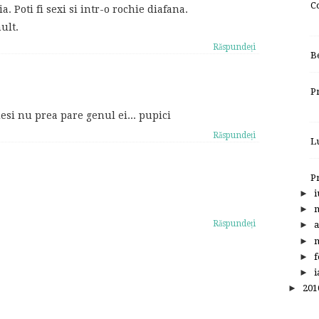
C
. Poti fi sexi si intr-o rochie diafana.
ult.
Răspundeți
B
P
esi nu prea pare genul ei... pupici
Răspundeți
L
P
►
i
►
Răspundeți
►
a
►
m
►
f
►
i
►
20