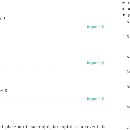
►
s
►
a
▼
i
na!
N
Răspundeți
D
N
Răspundeți
L
A
e!:X
Răspundeți
M
mi place mult machiajul, iar faptul ca a revenit la
5