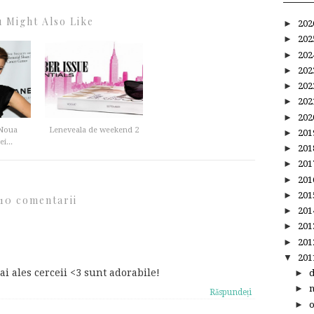
 Might Also Like
►
20
►
20
►
20
►
20
►
20
►
20
►
20
 Noua
Leneveala de weekend 2
►
20
i...
►
20
►
20
►
20
►
20
10 comentarii
►
20
►
20
►
20
▼
20
ai ales cerceii <3 sunt adorabile!
►
►
Răspundeți
►