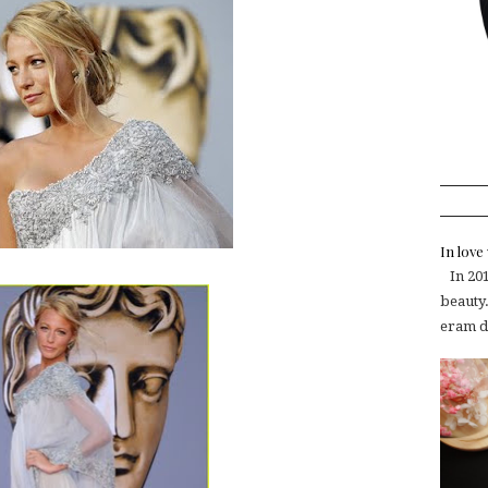
In lov
In 2015
beauty.
eram de