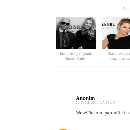
You
Blake Lively si gentile
Blake Lively :
Chanel Made...
imagine a case
Anonim
11 IULIE 2011 LA 16:13
Wow! Rochia, pantofii si m