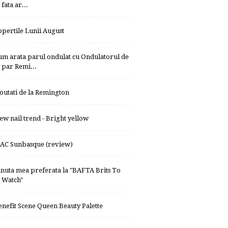
fata ar...
opertile Lunii August
um arata parul ondulat cu Ondulatorul de
par Remi...
outati de la Remington
ew nail trend - Bright yellow
AC Sunbasque (review)
inuta mea preferata la "BAFTA Brits To
Watch"
enefit Scene Queen Beauty Palette