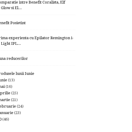
omparatie intre Benefit Coralista, Elf
Glow si El...
enefit Posietint
rima experienta cu Epilator Remington i-
Light IPL...
una reducerilor
rodusele lunii Iunie
unie
(13)
mai
(16)
prilie
(25)
artie
(21)
ebruarie
(24)
anuarie
(23)
10
(46)