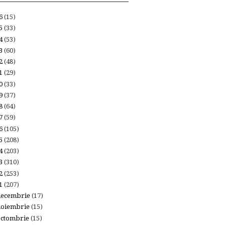
26
(15)
25
(33)
24
(53)
23
(60)
22
(48)
21
(29)
20
(33)
19
(37)
18
(64)
17
(59)
16
(105)
15
(208)
14
(203)
13
(310)
12
(253)
11
(207)
decembrie
(17)
noiembrie
(15)
octombrie
(15)