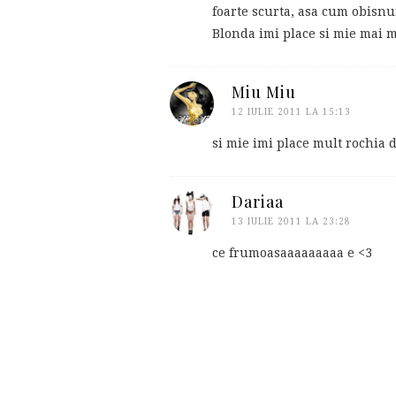
foarte scurta, asa cum obisnuia
Blonda imi place si mie mai m
Miu Miu
12 IULIE 2011 LA 15:13
si mie imi place mult rochia d
Dariaa
13 IULIE 2011 LA 23:28
ce frumoasaaaaaaaaa e <3