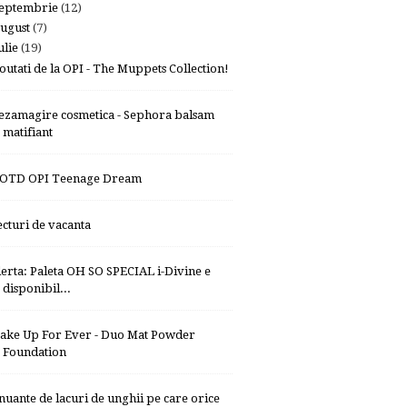
eptembrie
(12)
ugust
(7)
ulie
(19)
outati de la OPI - The Muppets Collection!
ezamagire cosmetica - Sephora balsam
matifiant
OTD OPI Teenage Dream
ecturi de vacanta
lerta: Paleta OH SO SPECIAL i-Divine e
disponibil...
ake Up For Ever - Duo Mat Powder
Foundation
 nuante de lacuri de unghii pe care orice