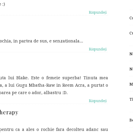
 :)
Răspundeți
C
C
ochia, in partea de sus, e senzationala...
Răspundeți
N
N
uta lui Blake. Este o femeie superba! Tinuta mea
M
nsa, a lui Gugu Mbatha-Raw in Reem Acra, a purtat o
area pe care o ador, albastru :D.
T
Răspundeți
Therapy
B
pentru ca a ales o rochie fara decolteu adanc sau