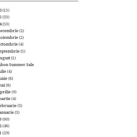
26
(15)
25
(33)
24
(53)
decembrie
(2)
noiembrie
(2)
octombrie
(4)
eptembrie
(5)
ugust
(1)
abon Summer Sale
ulie
(4)
unie
(8)
mai
(8)
prilie
(9)
artie
(4)
ebruarie
(3)
anuarie
(3)
23
(60)
22
(48)
21
(29)