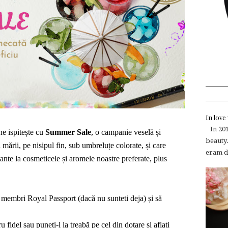
In lov
In 2015
e ispitește cu
Summer Sale
, o campanie veselă și
beauty.
 mării, pe nisipul fin, sub umbreluțe colorate, și care
eram de
nte la cosmeticele și aromele noastre preferate, plus
membri Royal Passport (dacă nu sunteti deja) și să
u fidel sau pune
ți
-l la treabă pe cel din dotare și afla
ți