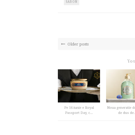
SABON
Older posts
You
Pe 16 iunie e Royal
Noua generatie de
Passport Day, c...
de dus de..