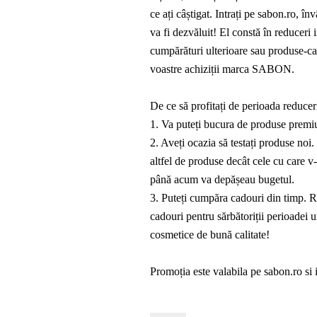
ce a
ți
câștigat. Intra
ți
pe sabon.ro, învâ
va fi dezvăluit! El constă în reduceri
cumpărături ulterioare sau produse-cad
voastre achiziții marca SABON.
De ce să profitați de perioada reduceri
1. Va puteți bucura de produse premiu
2. Ave
ț
i ocazia să testa
ți
produse noi. 
altfel de produse decât cele cu care v
până acum va depășeau bugetul.
3. Puteți cumpăra cadouri din timp. R
cadouri pentru sărbătoriții perioadei
cosmetice de bună calitate!
Promo
ția este valabila
pe sabon.ro si 