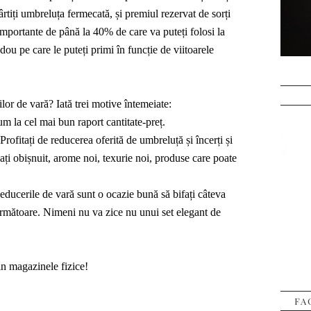
rti
ți
umbreluța fermecată, și premiul rezervat de sorți
 importante de până la 40% de care va puteți folosi la
ou pe care le puteți primi în funcție de viitoarele
lor de vară? Iată trei motive întemeiate:
m la cel mai bun raport cantitate-preț.
Profit
ați
de reducerea oferită de umbreluță și încer
ți
și
-a
ți
obișnuit, arome noi, texurie noi, produse care poate
educerile de vară sunt o ocazie bună să bifa
ți
câteva
 următoare. Nimeni nu va zice nu unui set elegant de
in magazinele fizice!
FA