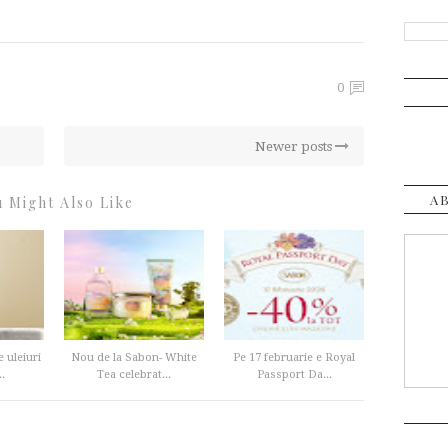
0
Newer posts
A
 Might Also Like
 uleiuri
Nou de la Sabon- White
Pe 17 februarie e Royal
.
Tea celebrat...
Passport Da...