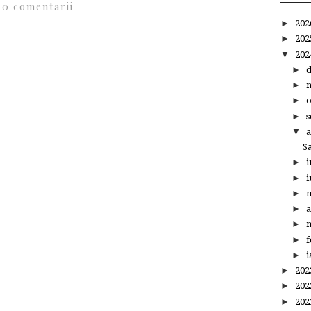
0 comentarii
►
20
►
20
▼
20
►
►
►
►
s
▼
a
S
►
i
►
i
►
►
a
►
m
►
f
►
i
►
20
►
20
►
20