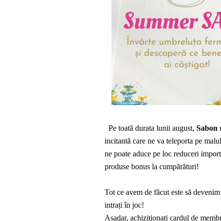
Pe toată durata lunii august,
Sabon
n
incitantă care ne va teleporta pe malul
ne poate aduce pe loc reduceri importa
produse bonus la cumpărături!
Tot ce avem de făcut este să devenim 
intra
ți
în joc!
Așadar, achiziționa
ți
cardul de membr