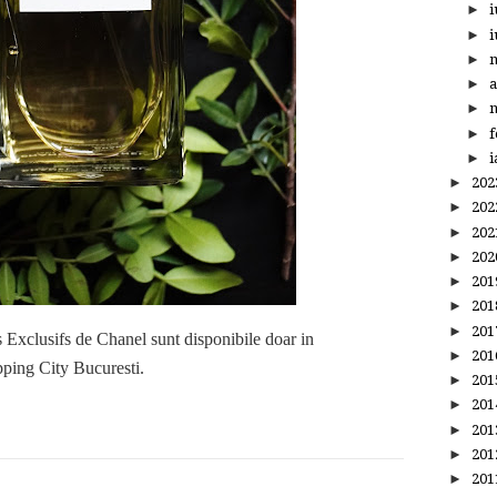
►
i
►
i
►
►
a
►
m
►
f
►
i
►
20
►
20
►
20
►
20
►
20
►
20
►
20
 Exclusifs de Chanel sunt disponibile doar in
►
20
ping City Bucuresti.
►
20
►
20
►
20
►
20
►
20