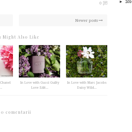
►
20
0
Newer posts
 Might Also Like
 Chanel
In Love with Gucci Guilty
In Love with Marc Jacobs
..
Love Edit...
Daisy Wild...
0 comentarii