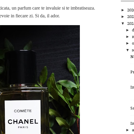
cata, un parfum care te invaluie si te imbratiseaza.
►
20
oie in fiecare zi. Si da, il ador.
►
20
▼
20
►
►
►
▼
s
N
P
I
S
I
►
a