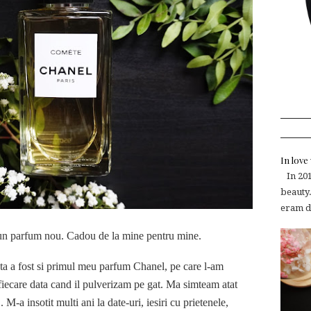
In lov
In 2015
beauty.
eram de
r un parfum nou. Cadou de la mine pentru mine.
ta a fost si primul meu parfum Chanel, pe care l-am
 fiecare data cand il pulverizam pe gat. Ma simteam atat
. M-a insotit multi ani la date-uri, iesiri cu prietenele,