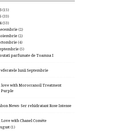
26
(15)
25
(33)
24
(53)
decembrie
(2)
noiembrie
(2)
octombrie
(4)
eptembrie
(5)
outati parfumate de Toamna I
referatele lunii Septembrie
n love with Moroccanoil Treatment
Purple
abon News- Ser rehidratant Rose Intense
n Love with Chanel Comète
ugust
(1)