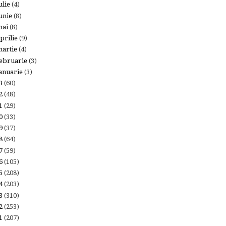
ulie
(4)
unie
(8)
mai
(8)
prilie
(9)
artie
(4)
ebruarie
(3)
anuarie
(3)
23
(60)
22
(48)
21
(29)
20
(33)
19
(37)
18
(64)
17
(59)
16
(105)
15
(208)
14
(203)
13
(310)
12
(253)
11
(207)