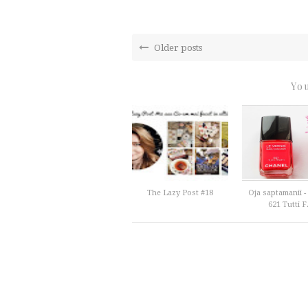
Older posts
You
The Lazy Post #18
Oja saptamanii -
621 Tutti F.