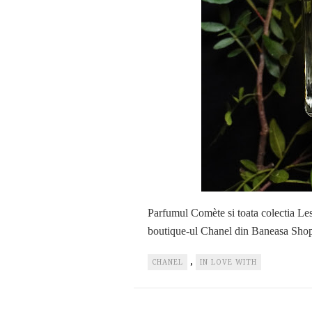
Parfumul Comète si toata colectia Les
boutique-ul Chanel din Baneasa Shop
,
CHANEL
IN LOVE WITH