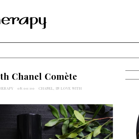
ith Chanel Comète
THERAPY
08:00:00
CHANEL
,
IN LOVE WITH