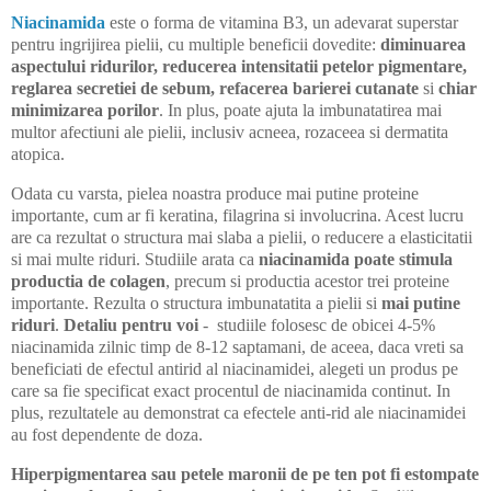
Niacinamida
este o forma de vitamina B3, u
n adevarat superstar
pentru ingrijirea pielii, cu multiple beneficii dovedite:
diminuarea
aspectului ridurilor, reducerea intensitatii petelor pigmentare,
reglarea secretiei de sebum, refacerea barierei cutanate
si
chiar
minimizarea porilor
.
In plus, p
oate ajuta la imbunatatirea mai
multor afectiuni ale pielii, inclusiv acneea, rozaceea si dermatita
atopica.
Odata cu varsta, pielea noastra produce mai putine
proteine
importante, cum ar fi keratina, filagrina si involucrina.
Acest lucru
are ca rezultat o structura mai slaba a pielii, o reducere a elasticitatii
si mai multe riduri.
Studiile arata ca
niacinamida poate stimula
productia de colagen
, precum si productia acestor trei proteine
importante.
Rezulta
o structura imbunatatita a pielii si
mai putine
riduri
.
Detaliu pentru voi
-
studiile folosesc de obicei 4-5%
niacinamida zilnic timp de 8-12 saptamani, de aceea, daca vreti sa
beneficiati de efectul antirid al niacinamidei, alegeti un produs pe
care sa fie specificat exact procentul de niacinamida continut. In
plus, r
ezultatele au demonstrat ca efectele anti-rid ale niacinamidei
au fost dependente de doza.
Hiperpigmentarea sau petele maronii de pe ten pot fi estompate