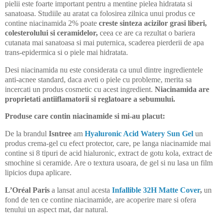
pielii este foarte important pentru a mentine pielea hidratata si
sanatoasa.
S
tudiile au aratat
ca folosirea zilnica unui produs ce
contine
niacinamida 2% poate
creste sinteza acizilor grasi liberi,
colesterolului si ceramidelor,
ceea ce are ca rezultat o bariera
cutanata mai sanatoasa si mai puternica, scaderea pierderii de apa
trans-epidermica si o piele mai hidratata.
Desi niacinamida nu este considerata ca unul dintre ingredientele
anti-acnee standard, daca aveti o piele cu probleme, merita sa
incercati un produs cosmetic cu acest ingredient.
Niacinamida are
proprietati antiiflamatorii si reglatoare a
sebumului.
Produse care contin niacinamide si mi-au placut:
De la brandul
Isntree
am
Hyaluronic Acid Watery Sun Gel
un
produs crema-gel cu efect protector, care, pe langa niacinamide mai
contine si 8 tipuri de acid hialuronic, extract de gotu kola, extract de
smochine si ceramide. Are o textura usoara, de gel si nu lasa un film
lipicios dupa aplicare.
L’Oréal Paris
a lansat anul acesta
Infallible 32H Matte Cover
,
un
fond de ten ce contine niacinamide, are acoperire mare si ofera
tenului un aspect mat, dar natural.