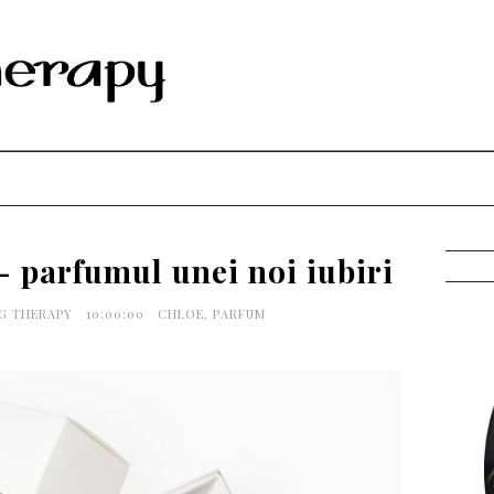
- parfumul unei noi iubiri
NG THERAPY
10:00:00
CHLOE
,
PARFUM