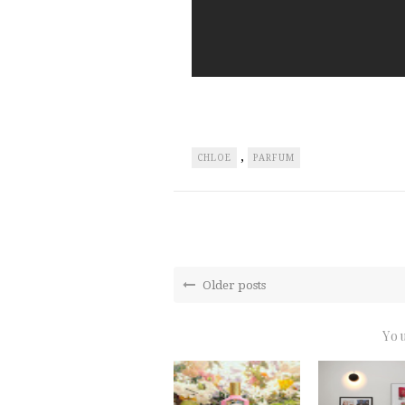
,
CHLOE
PARFUM
Older posts
You