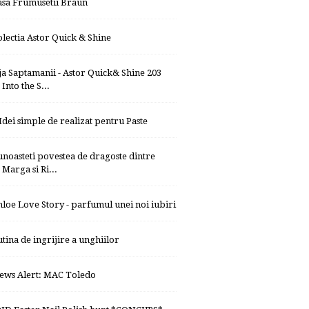
asa Frumusetii Braun
olectia Astor Quick & Shine
ja Saptamanii - Astor Quick& Shine 203
Into the S...
 Idei simple de realizat pentru Paste
unoasteti povestea de dragoste dintre
Marga si Ri...
hloe Love Story - parfumul unei noi iubiri
utina de ingrijire a unghiilor
ews Alert: MAC Toledo