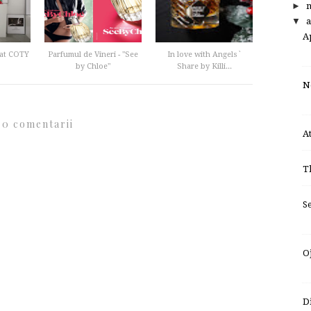
►
▼
a
A
mat COTY
Parfumul de Vineri - "See
In love with Angels`
by Chloe"
Share by Killi...
No
0 comentarii
A
T
S
O
D