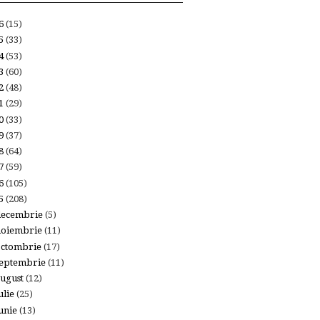
26
(15)
25
(33)
24
(53)
23
(60)
22
(48)
21
(29)
20
(33)
19
(37)
18
(64)
17
(59)
16
(105)
15
(208)
decembrie
(5)
noiembrie
(11)
octombrie
(17)
eptembrie
(11)
ugust
(12)
ulie
(25)
unie
(13)