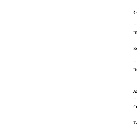
Ș
U
B
U
A
C
T