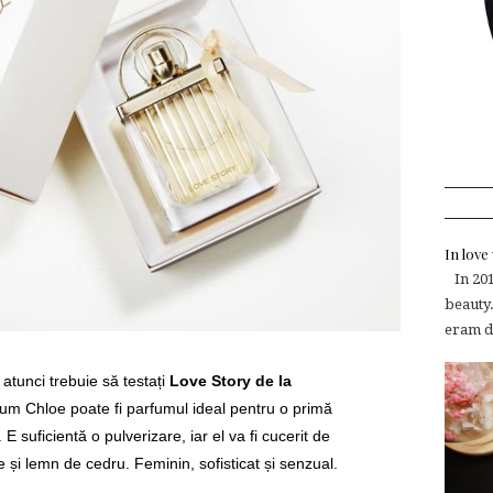
In lov
In 2015
beauty.
eram de
atunci trebuie să testați
Love Story de la
arfum Chloe poate fi parfumul ideal pentru o primă
. E suficientă o pulverizare, iar el va fi cucerit de
e și lemn de cedru. Feminin, sofisticat și senzual.