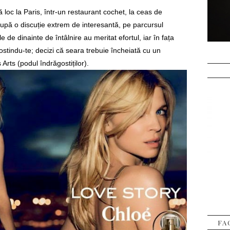
ă loc la Paris, într-un restaurant cochet, la ceas de
După o discuție extrem de interesantă, pe parcursul
e de dinainte de întâlnire au meritat efortul, iar în fața
ostindu-te; decizi că seara trebuie încheiată cu un
Arts (podul îndrăgostiților).
FA