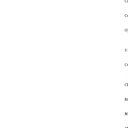
C
C
O
3
C
C
R
N