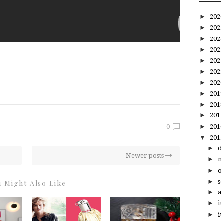
►
20
►
20
►
20
►
20
►
20
►
20
►
20
►
20
►
20
►
20
►
20
0
▼
20
►
Newer posts
►
►
►
s
 Might Also Like
►
a
►
i
►
i