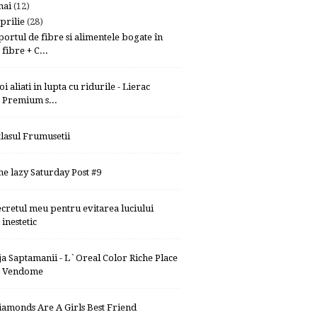
mai
(12)
prilie
(28)
portul de fibre si alimentele bogate în
fibre + C...
i aliati in lupta cu ridurile - Lierac
Premium s...
tlasul Frumusetii
he lazy Saturday Post #9
ecretul meu pentru evitarea luciului
inestetic
ja Saptamanii - L`Oreal Color Riche Place
Vendome
iamonds Are A Girls Best Friend