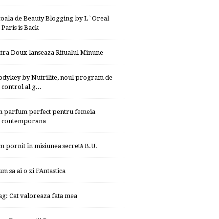
coala de Beauty Blogging by L`Oreal
Paris is Back
ltra Doux lanseaza Ritualul Minune
odykey by Nutrilite, noul program de
control al g...
n parfum perfect pentru femeia
contemporana
m pornit în misiunea secretă B.U.
um sa ai o zi FAntastica
ag: Cat valoreaza fata mea