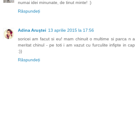
numai idei minunate, de tinut minte! :)
Răspundeți
Adina Aruştei
13 aprilie 2015 la 17:56
soricei am facut si eu! mam chinuit o multime si parca n a
meritat chinul - pe toti i am vazut cu furculite infipte in cap
:))
Răspundeți