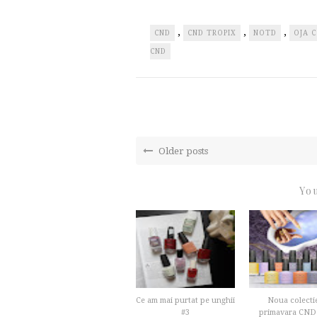
,
,
,
CND
CND TROPIX
NOTD
OJA 
CND
Older posts
You
Ce am mai purtat pe unghii
Noua colecti
#3
primavara CND -