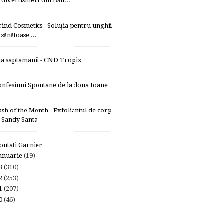
divertisment din Băn...
rind Cosmetics - Soluția pentru unghii
sănătoase ...
ja saptamanii - CND Tropix
onfesiuni Spontane de la doua Ioane
ush of the Month - Exfoliantul de corp
Sandy Santa
outati Garnier
anuarie
(19)
13
(310)
12
(253)
11
(207)
10
(46)