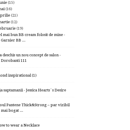
unie
(15)
mai
(16)
prilie
(21)
artie
(12)
ebruarie
(19)
el mai bun BB cream folosit de mine -
Garnier BB ...
-a deschis un nou concept de salon -
Dorobanti 111
lond inspirational (1)
ja saptamanii - Jessica Hearts`s Desire
oul Pantene Thick&Strong – par vizibil
mai bogat ...
ow to wear a Necklace