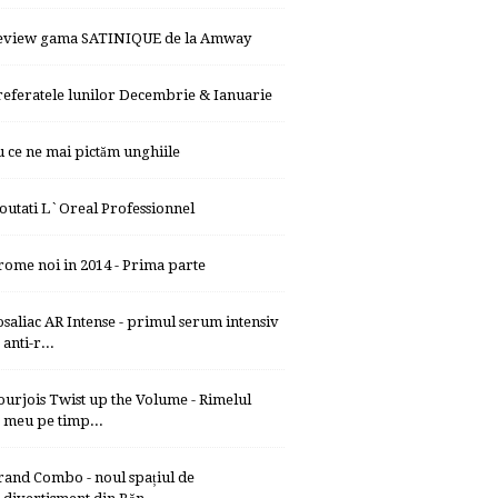
eview gama SATINIQUE de la Amway
referatele lunilor Decembrie & Ianuarie
u ce ne mai pictăm unghiile
outati L`Oreal Professionnel
rome noi in 2014 - Prima parte
osaliac AR Intense - primul serum intensiv
anti-r...
ourjois Twist up the Volume - Rimelul
meu pe timp...
rand Combo - noul spațiul de