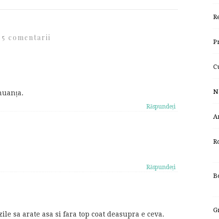
R
5 comentarii
P
C
N
nuanța.
Răspundeți
A
R
Răspundeți
B
G
le sa arate asa si fara top coat deasupra e ceva.