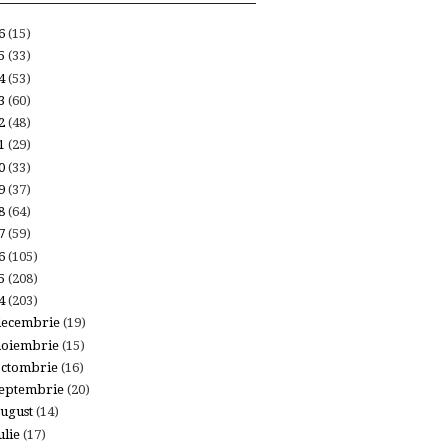
26
(15)
25
(33)
24
(53)
23
(60)
22
(48)
21
(29)
20
(33)
19
(37)
18
(64)
17
(59)
16
(105)
15
(208)
14
(203)
decembrie
(19)
noiembrie
(15)
octombrie
(16)
eptembrie
(20)
ugust
(14)
ulie
(17)