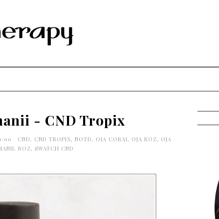
manii - CND Tropix
0:00
CND
,
CND TROPIX
,
NOTD
,
OJA CORAI
,
OJA ROZ
,
OJA
MANII
,
ROZ
,
SWATCH CND