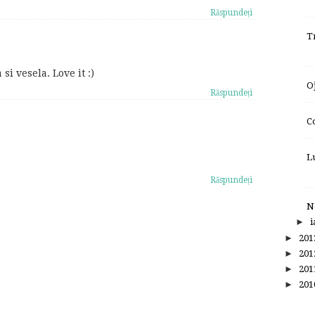
Răspundeți
T
i vesela. Love it :)
O
Răspundeți
C
L
Răspundeți
N
►
i
►
20
►
20
►
20
►
20