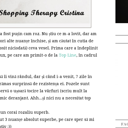
 fost puțin cam roz. Nu știu ce m-a lovit, dar am
ori alte nuanțe închise, și am căutat în cutia de
osit niciodată) ceva vesel. Prima care a îndeplinit
ylux, pe care am primit-o de la
Top Line
, în cadrul
ă îi vină rândul, dar și când i-a venit, 7 zile în
 rămas surprinsă de rezistența ei. Pozele sunt
ervă o ușoară tocire la vârfuri (scriu mult la
imic deranjant. Ahh...și nici nu a necesitat top
 un corai rozaliu superb.
ut 3 nuanțe absolut superbe, pe care sper să mi
FA
otiv :))