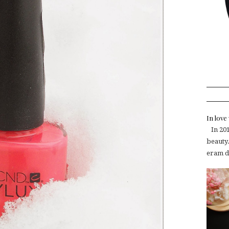
In lov
In 2015
beauty.
eram de