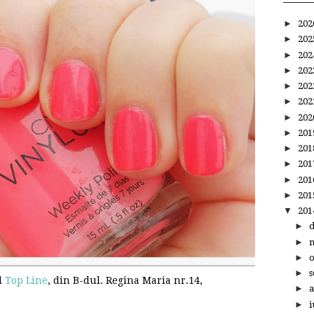
►
20
►
20
►
20
►
20
►
20
►
20
►
20
►
20
►
20
►
20
►
20
►
20
▼
20
►
►
►
►
s
l
Top Line
, din B-dul. Regina Maria nr.14,
►
a
►
i