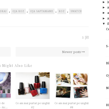
►
i
►
,
,
,
,
CORAI
OJA ROZ
OJA SAPTAMANII
ROZ
SWATCH
►
a
►
m
▼
f
C
5
S
Newer posts
B
 Might Also Like
O
N
e de
Ce am mai purtat pe unghii
Ce am mai purtat pe unghii
H
 Ac...
#2
#8