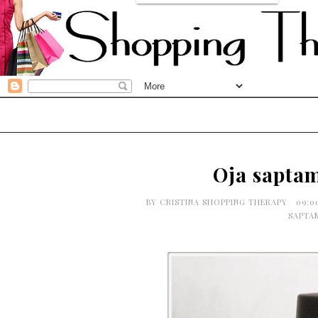
Oja sapta
BY
CRISTINA SHOPPING THERAPY
09:0
SAPTA