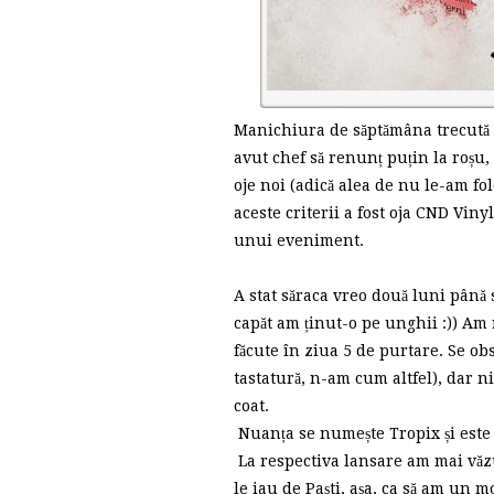
Manichiura de săptămâna trecută a
avut chef să renunț puțin la roșu, 
oje noi (adică alea de nu le-am fol
aceste criterii a fost oja CND Vin
unui eveniment.
A stat săraca vreo două luni până s
capăt am ținut-o pe unghii :)) Am
făcute în ziua 5 de purtare. Se obs
tastatură, n-am cum altfel), dar n
coat.
Nuanța se numește Tropix și este
La respectiva lansare am mai văz
le iau de Paști, așa, ca să am un m