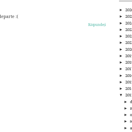
►
20
departe :(
►
20
►
20
Răspundeți
►
20
►
20
►
20
►
20
►
20
►
20
►
20
►
20
►
20
►
20
▼
20
►
►
►
►
s
►
a