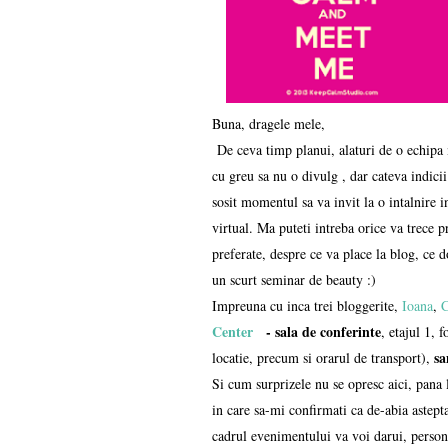
Buna, dragele mele,
De ceva timp planui, alaturi de o echipa
cu greu sa nu o divulg , dar cateva indic
sosit momentul sa va invit la o intalnire 
virtual. Ma puteti intreba orice va trece p
preferate, despre ce va place la blog, ce do
un scurt seminar de beauty :)
Impreuna cu inca trei bloggerite,
Ioana
,
C
Center
- sala de conferinte
, etajul 1, 
sa
locatie, precum si orarul de transport),
Si cum surprizele nu se opresc aici, pana 
in care sa-mi confirmati ca de-abia astept
cadrul evenimentului va voi darui, perso