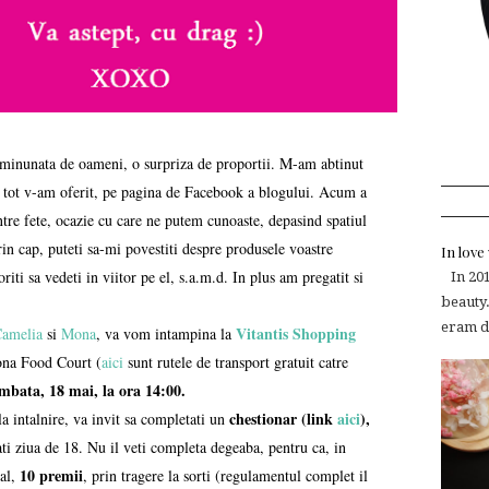
 minunata de oameni, o surpriza de proportii. M-am abtinut
ii tot v-am oferit, pe pagina de Facebook a blogului. Acum a
intre fete, ocazie cu care ne putem cunoaste, depasind spatiul
rin cap, puteti sa-mi povestiti despre produsele voastre
In lov
riti sa vedeti in viitor pe el, s.a.m.d. In plus am pregatit si
In 2015
beauty.
eram de
Vitantis Shopping
amelia
si
Mona
, va vom intampina la
fona Food Court (
aici
sunt rutele de transport gratuit catre
mbata, 18 mai, la ora 14:00.
chestionar (link
aici
),
la intalnire, va invit sa completati un
ati ziua de 18. Nu il veti completa degeaba, pentru ca, in
10 premii
nal,
, prin tragere la sorti (regulamentul complet il