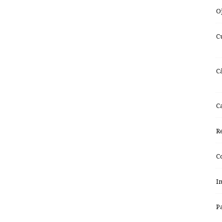
O
C
C
C
R
C
I
P