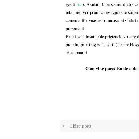
gasiti
aici
). Asadar 10 persoane, dintre cel
intalnire, vor primi cateva ajutoare surpri
comentariile voastre frumoase, vizitele in
prezenta :)
Puteti veni insotite de prietenele voastre 
premiu, prin tragere la sorti (fiecare blo
chestionarul.
Cum vi se pare? Eu de-abia a
Older posts