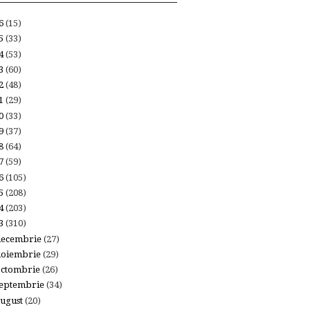
26
(15)
25
(33)
24
(53)
23
(60)
22
(48)
21
(29)
20
(33)
19
(37)
18
(64)
17
(59)
16
(105)
15
(208)
14
(203)
13
(310)
decembrie
(27)
noiembrie
(29)
octombrie
(26)
eptembrie
(34)
ugust
(20)