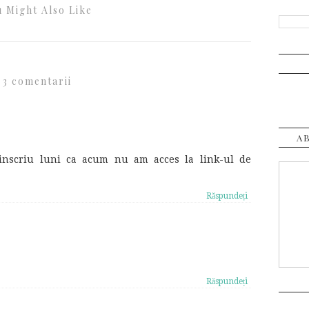
 Might Also Like
3 comentarii
A
inscriu luni ca acum nu am acces la link-ul de
Răspundeți
Răspundeți