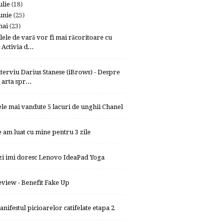
ulie
(18)
unie
(25)
mai
(23)
ilele de vară vor fi mai răcoritoare cu
Activia d...
nterviu Darius Stanese (iBrows) - Despre
arta spr...
ele mai vandute 5 lacuri de unghii Chanel
e am luat cu mine pentru 3 zile
zi imi doresc Lenovo IdeaPad Yoga
eview - Benefit Fake Up
anifestul picioarelor catifelate etapa 2