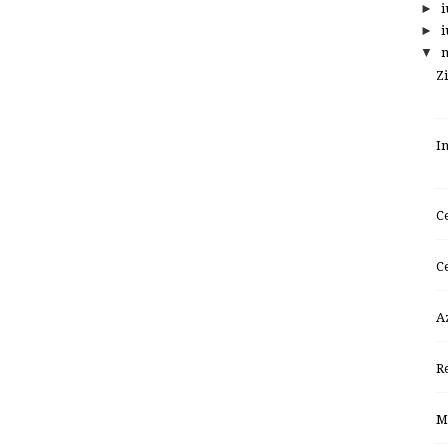
►
i
►
i
▼
Z
I
C
C
A
R
M