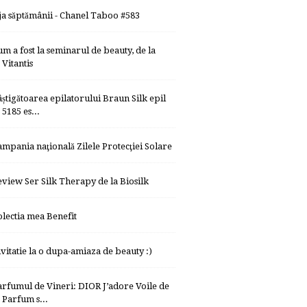
ja săptămânii - Chanel Taboo #583
um a fost la seminarul de beauty, de la
Vitantis
âștigătoarea epilatorului Braun Silk epil
5185 es...
ampania naţională Zilele Protecţiei Solare
eview Ser Silk Therapy de la Biosilk
olectia mea Benefit
nvitatie la o dupa-amiaza de beauty :)
arfumul de Vineri: DIOR J’adore Voile de
Parfum s...