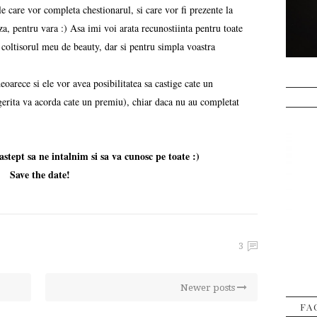
e care vor completa chestionarul, si care vor fi prezente la
za, pentru vara :) Asa imi voi arata recunostiinta pentru toate
 coltisorul meu de beauty, dar si pentru simpla voastra
deoarece si ele vor avea posibilitatea sa castige cate un
ggerita va acorda cate un premiu), chiar daca nu au completat
stept sa ne intalnim si sa va cunosc pe toate :)
Save the date!
3
Newer posts
FA