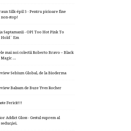
raun Silk-épil 5 - Pentru picioare fine
non-stop!
ja Saptamanii - OPI Too Hot Pink To
Hold` Em
ele mai noi colectii Roberto Bravo – Black
Magic ...
eview Sebium Global, de la Bioderma
eview Balsam de Buze Yves Rocher
ste Fericit!!!
ior Addict Gloss - Gestul suprem al
seducţiei.