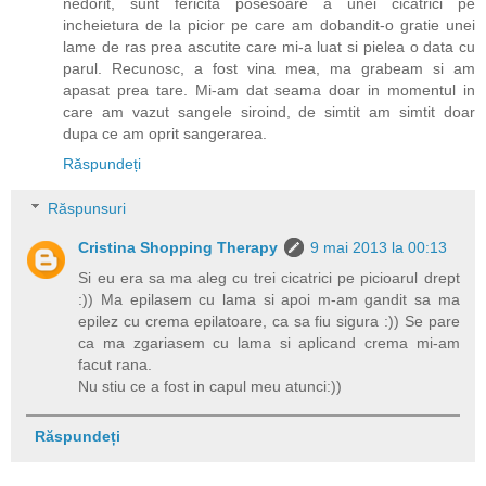
nedorit, sunt fericita posesoare a unei cicatrici pe
incheietura de la picior pe care am dobandit-o gratie unei
lame de ras prea ascutite care mi-a luat si pielea o data cu
parul. Recunosc, a fost vina mea, ma grabeam si am
apasat prea tare. Mi-am dat seama doar in momentul in
care am vazut sangele siroind, de simtit am simtit doar
dupa ce am oprit sangerarea.
Răspundeți
Răspunsuri
Cristina Shopping Therapy
9 mai 2013 la 00:13
Si eu era sa ma aleg cu trei cicatrici pe picioarul drept
:)) Ma epilasem cu lama si apoi m-am gandit sa ma
epilez cu crema epilatoare, ca sa fiu sigura :)) Se pare
ca ma zgariasem cu lama si aplicand crema mi-am
facut rana.
Nu stiu ce a fost in capul meu atunci:))
Răspundeți