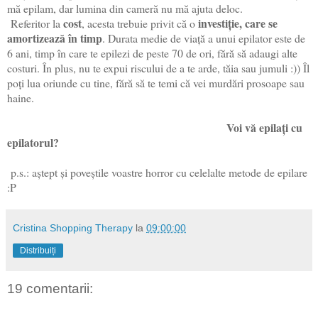
mă epilam, dar lumina din cameră nu mă ajuta deloc.
cost
investiție, care se
Referitor la
, acesta trebuie privit că o
amortizează în timp
. Durata medie de viață a unui epilator este de
6 ani, timp în care te epilezi de peste 70 de ori, fără să adaugi alte
costuri. În plus, nu te expui riscului de a te arde, tăia sau jumuli :)) Îl
poți lua oriunde cu tine, fără să te temi că vei murdări prosoape sau
haine.
Voi vă epilați cu
epilatorul?
p.s.: aștept și poveștile voastre horror cu celelalte metode de epilare
:P
Cristina Shopping Therapy
la
09:00:00
Distribuiți
19 comentarii: