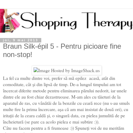
joi, 9 mai 2013
Braun Silk-épil 5 - Pentru picioare fine
non-stop!
La fel ca multe dintre voi, prefer să mă epilez acasă, atât din
comoditate, cât și din lipsă de timp. De-a lungul timpului am tot
încercat diferite metode pentru eliminarea părului nedorit, iar unele
dintre ele au fost chiar dezastruoase. M-am ales cu tăieturi de la
aparatul de ras, cu vânătăi de la benzile cu ceară rece (nu s-au smuls
multe fire la prima încercare, așa că am mai insistat de două ori), cu
iritații de la ceara caldă și, o singură data, cu pielea jumulită de pe
încheietură (se pare ca acolo pielea e mai subtire :)).
Câte nu facem pentru a fi frumoase :)) Spuneți voi de nu merităm