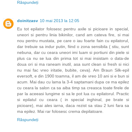
Răspundeți
doinitzasv
10 mai 2013 la 12:05
Eu tot epilator folosesc pentru axile si picioare in special,
uneori si pentru linia bikinilor, cand am cateva fire, si mai
nou pentru mustata, pe care o iau foarte fain cu epilatorul,
dar trebuie sa indur putin, fiind o zona sensibila ( stiu, sunt
nebuna, dar cu ceara uneori imi luam si portiuni din piele si
plus ca nu se lua din prima tot si mai insistam o data-de
doua ori si ma raneam inutil, asa sunt clean si fresh si nici
nu mai fac vreo iritatie, bubite, ceva). Am Braun Silk-epil
eversoft, e din 1900 toamna, il am de vreo 10 ani si e bun si
acum. Mai dau cu lama la 3-4 saptamani dupa ce ma epilez
cu ceara la salon ca sa aiba timp sa creasca toate firele de
par la aceeasi lungime si sa le pot lua cu epilatorul. Practic
si epilatul cu ceara ( in special inghinal, pe brate si
picioare), mai ales iarna, daca rezist sa stau 2 luni fara sa
ma epilez. Mai rar folosesc crema depilatoare.
Răspundeți