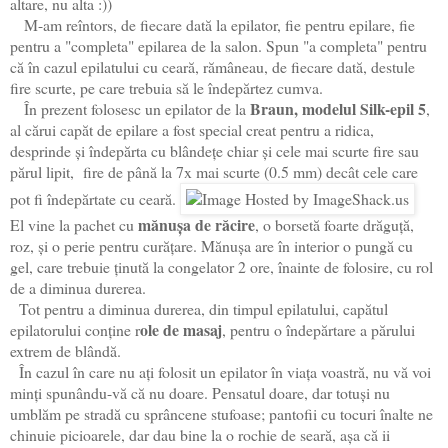
altare, nu alta :))
M-am reîntors, de fiecare dată la epilator, fie pentru epilare, fie
pentru a "completa" epilarea de la salon. Spun "a completa" pentru
că în cazul epilatului cu ceară, rămâneau, de fiecare dată, destule
fire scurte, pe care trebuia să le îndepărtez cumva.
Braun, modelul Silk-epil 5
În prezent folosesc un epilator de la
,
al cărui capăt de epilare a fost special creat pentru a ridica,
desprinde și îndepărta cu blândețe chiar și cele mai scurte fire sau
părul lipit, fire de până la 7x mai scurte (0.5 mm) decât cele care
pot fi îndepărtate cu ceară.
mănușa de răcire
El vine la pachet cu
, o borsetă foarte drăguță,
roz, și o perie pentru curățare. Mănușa are în interior o pungă cu
gel, care trebuie ținută la congelator 2 ore, înainte de folosire, cu rol
de a diminua durerea.
Tot pentru a diminua durerea, din timpul epilatului, capătul
ole de masaj
epilatorului conține r
, pentru o îndepărtare a părului
extrem de blândă.
În cazul în care nu ați folosit un epilator în viața voastră, nu vă voi
minți spunându-vă că nu doare. Pensatul doare, dar totuși nu
umblăm pe stradă cu sprâncene stufoase; pantofii cu tocuri înalte ne
chinuie picioarele, dar dau bine la o rochie de seară, așa că ii