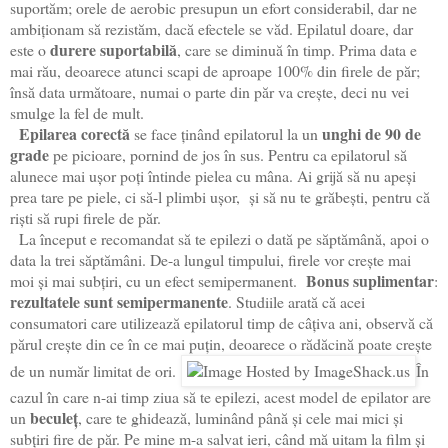
suportăm; orele de aerobic presupun un efort considerabil, dar ne
ambiționam să rezistăm, dacă efectele se văd. Epilatul doare, dar
durere suportabilă
este o
, care se diminuă în timp. Prima data e
mai rău, deoarece atunci scapi de aproape 100% din firele de păr;
însă data următoare, numai o parte din păr va crește, deci nu vei
smulge la fel de mult.
Epilarea corectă
unghi de 90 de
se face ținând epilatorul la un
grade
pe picioare, pornind de jos în sus. Pentru ca epilatorul să
alunece mai ușor poți întinde pielea cu mâna. Ai grijă să nu apeși
prea tare pe piele, ci să-l plimbi ușor, și să nu te grăbești, pentru că
riști să rupi firele de păr.
La început e recomandat să te epilezi o dată pe săptămână, apoi o
data la trei săptămâni. De-a lungul timpului, firele vor crește mai
Bonus suplimentar
moi și mai subțiri, cu un efect semipermanent.
:
rezultatele sunt semipermanente
. Studiile arată că acei
consumatori care utilizează epilatorul timp de câţiva ani, observă că
părul creşte din ce în ce mai puţin, deoarece o rădăcină poate creşte
de un număr limitat de ori.
În
cazul în care n-ai timp ziua să te epilezi, acest model de epilator are
beculeț
un
, care te ghidează, luminând până și cele mai mici și
subțiri fire de păr. Pe mine m-a salvat ieri, când mă uitam la film și