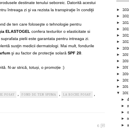
 produsele destinate tenului seboreic. Datorită acestui
tru întreaga zi şi va rezista la transpiraţie în condiţii
►
20
►
20
►
20
ond de ten care foloseşte o tehnologie pentru
►
20
gia ELASTOGEL
confera texturilor o elasticitate si
►
20
a suprafata pielii este garantata pentru intreaga zi.
►
20
lentă susţin medicii dermatologi. Mai mult, fondurile
►
20
arfum
şi au factor de protecţie solară
SPF 20
.
►
20
►
20
ită. N-ar strică, totuși, o promoție :)
►
20
►
20
►
20
►
20
▼
20
,
,
,
HE POSAY
FOND DE TEN SPUMA
LA ROCHE POSAY
►
►
►
►
s
►
a
6