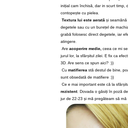
inițial cam închisă, dar in scurt timp,
contopește cu pielea.
Textura lui este aerată
și seamănă c
degetele sau cu un burețel de machia
grabă folosesc direct degetele, iar efec
atingere.
Are
acoperire medie,
ceea ce mi se 
jurul lor, la sfârșitul zilei. E fix ca 
3D. Are sens ce spun aici? :))
Cu
matifierea
stă destul de bine, poa
sunt obsedată de matifiere :))
Ce e mai important este că la sfârșit
rezistent
. Dovada o găsiți în poză de
jur de 22-23 și mă pregăteam să mă