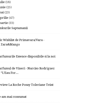
ulie
(18)
unie
(25)
mai
(23)
prilie
(47)
artie
(33)
inkurile Saptamanii
ic Wishlist de Primavara/Vara -
Zara&Mango
arfumurile Essence disponibile si la noi
arfumul de Vineri - Narciso Rodriguez
“L’Eau For...
eview La Roche Posay Toleriane Teint
e-am mai consumat