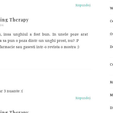
Răspundeți
W
ping Therapy
C
:06
O
, insa unghiul a fost bun. In unele poze arat
era sa pun o poza dintr-un unghi prost, nu? :P
D
 farmacie sau gasesti intr-o revista o mostra :)
C
R
ar 3 nuante :(
M
Răspundeți
D
ping Therapy