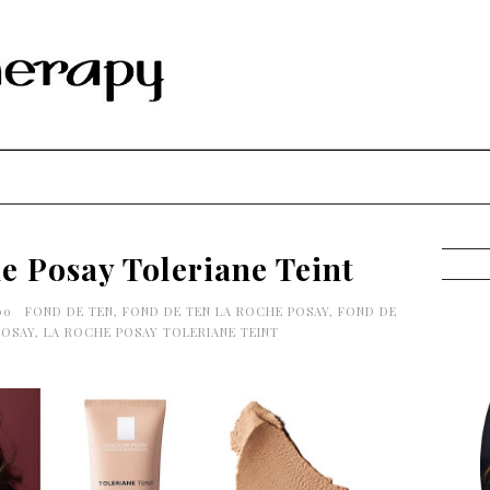
e Posay Toleriane Teint
00
FOND DE TEN
,
FOND DE TEN LA ROCHE POSAY
,
FOND DE
POSAY
,
LA ROCHE POSAY TOLERIANE TEINT