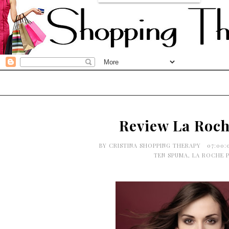
Review La Roch
BY
CRISTINA SHOPPING THERAPY
07:00:
TEN SPUMA
,
LA ROCHE 