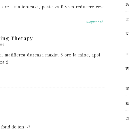
P
a ore ...ma tenteaza, poate va fi vreo reducere ceva
O
Răspundeți
N
ping Therapy
:04
O
a. matifierea dureaza maxim 5 ore la mine, apoi
ra :)
V
U
B
C
fond de ten :-?