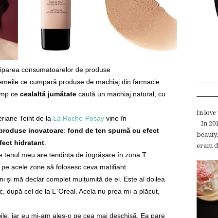
iciparea consumatoarelor de produse
femeile ce cumpară produse de machiaj din farmacie
timp ce
cealaltă jumătate
caută un machiaj natural, cu
In lov
riane Teint de la
La Roche-Posay
vine în
In 2015
produse inovatoare
:
fond de ten spumă cu efect
beauty.
fect hidratant
.
eram de
 tenul meu are tendința de îngrășare în zona T
a pe acele zone să folosesc ceva matifiant.
i și mă declar complet mulțumită de el. Este al doilea
c, după cel de la L`Oreal. Acela nu prea mi-a plăcut,
ile, iar eu mi-am ales-o pe cea mai deschisă. Ea pare