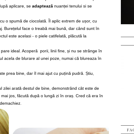
 după aplicare, se
adaptează
nuanței tenului si se
u o spumă de ciocolată. Îl aplic extrem de ușor, cu
j. Burețelul face o treabă mai bună, dar când sunt în
tul este acelasi - o piele catifelată, plăcută la
pare ideal. Acoperă porii, linii fine, și nu se strânge în
efectul acela de blurare al unei poze, numai că blureaza în
te prea bine, dar îl mai ajut cu puțină pudră. Știu,
ul zilei arată destul de bine, demonstrând cât este de
 mai jos, făcută după o lungă zi în oraș. Cred că era în
 demachiez.
FA