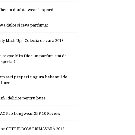
hen in doubt...wear leopard!
eva dulce si ceva parfumat
rly Mash Up - Colectia de vara 2013
e ce este Miss Dior un parfum atat de
special?
um sa-ti prepari singura balsamul de
buze
ăsfăţ delicios pentru buze
AC Pro Longwear SPF 10 Review
ior CHERIE BOW PRIMĂVARĂ 2013