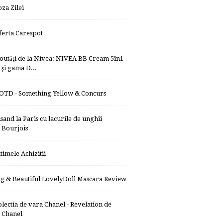
oza Zilei
ferta Carespot
outăţi de la Nivea: NIVEA BB Cream 5în1
şi gama D...
OTD - Something Yellow & Concurs
isand la Paris cu lacurile de unghii
Bourjois
ltimele Achizitii
ig & Beautiful LovelyDoll Mascara Review
olectia de vara Chanel - Revelation de
Chanel