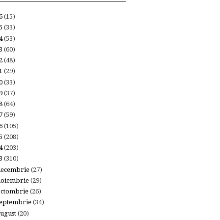
26
(15)
25
(33)
24
(53)
23
(60)
22
(48)
21
(29)
20
(33)
19
(37)
18
(64)
17
(59)
16
(105)
15
(208)
14
(203)
13
(310)
decembrie
(27)
noiembrie
(29)
octombrie
(26)
eptembrie
(34)
ugust
(20)