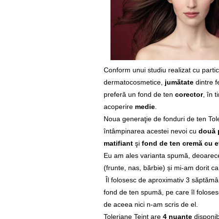
Conform unui studiu realizat cu part
dermatocosmetice,
jumătate
dintre 
preferă un fond de ten
corector
, în 
acoperire
medie
.
Noua generaţie de fonduri de ten Tole
întâmpinarea acestei nevoi cu
două 
matifiant
şi
fond de ten cremă cu e
Eu am ales varianta spumă, deoarece
(frunte, nas, bărbie) și mi-am dorit c
Îl folosesc de aproximativ 3 săptămân
fond de ten spumă, pe care îl foloses
de aceea nici n-am scris de el.
Toleriane Teint are
4 nuanțe
disponib