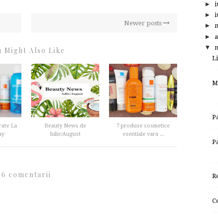
►
i
►
i
Newer posts
►
►
a
▼
m
 Might Also Like
L
M
P
rate La
Beauty News de
7 produse cosmetice
ay
Iulie/August
esentiale vara ...
P
6 comentarii
R
a
C