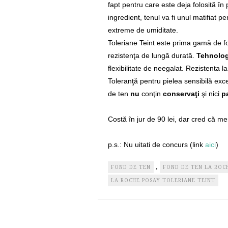
fapt pentru care este deja folosită în
ingredient, tenul va fi unul matifiat pen
extreme de umiditate.
Toleriane Teint este prima gamă de f
rezistenţa de lungă durată.
Tehnolo
flexibilitate de neegalat. Rezistenta l
Toleranţă pentru pielea sensibilă exce
de ten
nu
conţin
conservaţi
şi nici
p
Costă în jur de 90 lei, dar cred că mer
p.s.: Nu uitati de concurs (link
aici
)
,
FOND DE TEN
FOND DE TEN LA ROC
LA ROCHE POSAY TOLERIANE TEINT