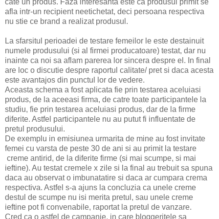
cate un produs. Faza interesanta este ca produsul primit se
afla intr-un recipient neetichetat, deci persoana respectiva
nu stie ce brand a realizat produsul.
La sfarsitul perioadei de testare femeilor le este destainuit
numele produsului (si al firmei producatoare) testat, dar nu
inainte ca noi sa
aflam parerea lor sincera despre el. In final
are loc o discutie despre raportul calitate/ pret si daca acesta
este avantajos din punctul lor de vedere.
Aceasta schema a fost aplicata fie prin testarea aceluiasi
produs, de la aceeasi firma, de catre toate participantele la
studiu, fie prin testarea aceluiasi produs, dar de la firme
diferite. Astfel participantele nu au putut fi influentate de
pretul produsului.
De exemplu in emisiunea urmarita de mine au fost invitate
femei cu varsta de peste 30 de ani si au primit la testare
creme antirid, de la diferite firme (si mai scumpe, si mai
ieftine). Au testat cremele x zile si la final au trebuit sa spuna
daca au observat o imbunatatire si daca ar cumpara crema
respectiva. Astfel s-a ajuns la concluzia ca unele creme
destul de scumpe nu isi merita pretul, sau unele creme
ieftine pot fi convenabile, raportat la pretul de vanzare.
Cred ca o astfel de campanie, in care bloggeritele sa