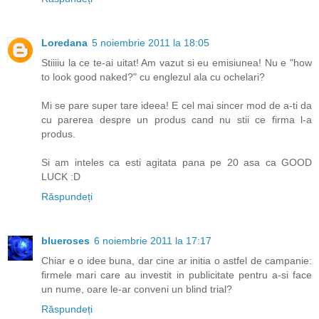
Loredana
5 noiembrie 2011 la 18:05
Stiiiiu la ce te-ai uitat! Am vazut si eu emisiunea! Nu e "how
to look good naked?" cu englezul ala cu ochelari?
Mi se pare super tare ideea! E cel mai sincer mod de a-ti da
cu parerea despre un produs cand nu stii ce firma l-a
produs.
Si am inteles ca esti agitata pana pe 20 asa ca GOOD
LUCK :D
Răspundeți
blueroses
6 noiembrie 2011 la 17:17
Chiar e o idee buna, dar cine ar initia o astfel de campanie:
firmele mari care au investit in publicitate pentru a-si face
un nume, oare le-ar conveni un blind trial?
Răspundeți