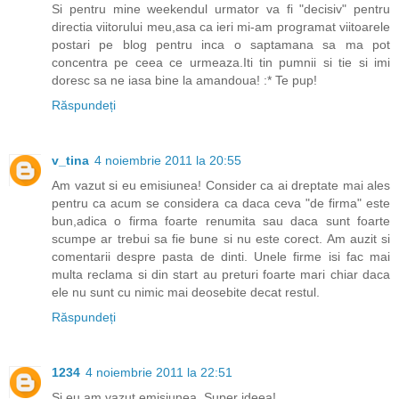
Si pentru mine weekendul urmator va fi "decisiv" pentru
directia viitorului meu,asa ca ieri mi-am programat viitoarele
postari pe blog pentru inca o saptamana sa ma pot
concentra pe ceea ce urmeaza.Iti tin pumnii si tie si imi
doresc sa ne iasa bine la amandoua! :* Te pup!
Răspundeți
v_tina
4 noiembrie 2011 la 20:55
Am vazut si eu emisiunea! Consider ca ai dreptate mai ales
pentru ca acum se considera ca daca ceva "de firma" este
bun,adica o firma foarte renumita sau daca sunt foarte
scumpe ar trebui sa fie bune si nu este corect. Am auzit si
comentarii despre pasta de dinti. Unele firme isi fac mai
multa reclama si din start au preturi foarte mari chiar daca
ele nu sunt cu nimic mai deosebite decat restul.
Răspundeți
1234
4 noiembrie 2011 la 22:51
Si eu am vazut emisiunea. Super ideea!