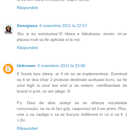
Răspundeți
Georgiana
4 noiembrie 2011 la 22:57
Stiu si eu emisiunea!:D Ideea e fabuloasa, sincer, mi-ar
placea mult sa fie aplicata si la noi.
Răspundeți
Unknown
4 noiembrie 2011 la 23:06
E foarte tare ideea, ar fi ok sa se implementeze. Eventual
sa ti se dea chiar 2 produse destinate aceluiasi lucru, sa fie
unul high si unul low end si sa vedem, neinfluentate de
brand si pret, ce am alege :D
P.s. Desi de abia astept sa se afiseze rezultatele
concursului, sa nu iti faci griji, raspunsul tot il vei primi. Plus,
cine o sa castige o sa se bucure indiferent in ce zi va fi :)
>:D<
Răspundeți