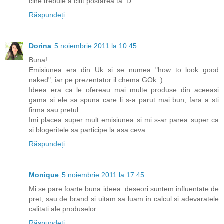
cine trebuie a citit postarea ta :D
Răspundeți
Dorina
5 noiembrie 2011 la 10:45
Buna!
Emisiunea era din Uk si se numea "how to look good
naked", iar pe prezentator il chema GOk :)
Ideea era ca le ofereau mai multe produse din aceeasi
gama si ele sa spuna care li s-a parut mai bun, fara a sti
firma sau pretul.
Imi placea super mult emisiunea si mi s-ar parea super ca
si blogeritele sa participe la asa ceva.
Răspundeți
Monique
5 noiembrie 2011 la 17:45
Mi se pare foarte buna ideea. deseori suntem influentate de
pret, sau de brand si uitam sa luam in calcul si adevaratele
calitati ale produselor.
Răspundeți