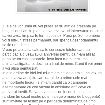
Zilele ce vor urma nu voi putea sa fiu atat de prezenta pe
blog, si desi am in plan cateva review-uri interesante nu cred
ca voi avea timp sa le termin/postez. Pana pe 20 noiembrie
voi fi intr-un stress permanent, dar sper ca deznodamantul
sa fie unul fericit.
Vreau pe aceasta cale sa le cer scuze fetelor care au
participat la giveaway-ul aniversar pentru ca n-am afisat
pana acum castigatoarele, insa inca n-am primit mailul cu
ultima castigatoare, deci nu a tinut de mine. Cand il voi primi
il voi afisa neintarziat.
In alta ordine de idei ieri mi-am amintit de o emisiune vazuta
acum cativa ani (stiu...am darul de a retine cele mai
neimportante lucruri) si m-am gandit ca o campanie
asemanatoare cu cea vazuta in emisiune ar fi ceva cu
adevarat inedit. Sa va povestesc: un lot de femei alese
random (in cazul nostru putem alege o mana de bloggerite)
sunt invitate sa testez pe o perioada determinata de timp