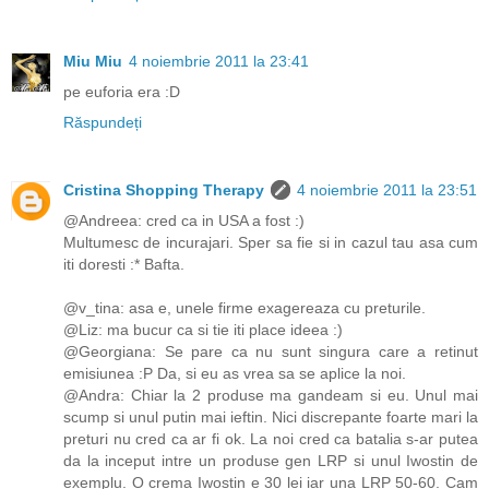
Miu Miu
4 noiembrie 2011 la 23:41
pe euforia era :D
Răspundeți
Cristina Shopping Therapy
4 noiembrie 2011 la 23:51
@Andreea: cred ca in USA a fost :)
Multumesc de incurajari. Sper sa fie si in cazul tau asa cum
iti doresti :* Bafta.
@v_tina: asa e, unele firme exagereaza cu preturile.
@Liz: ma bucur ca si tie iti place ideea :)
@Georgiana: Se pare ca nu sunt singura care a retinut
emisiunea :P Da, si eu as vrea sa se aplice la noi.
@Andra: Chiar la 2 produse ma gandeam si eu. Unul mai
scump si unul putin mai ieftin. Nici discrepante foarte mari la
preturi nu cred ca ar fi ok. La noi cred ca batalia s-ar putea
da la inceput intre un produse gen LRP si unul Iwostin de
exemplu. O crema Iwostin e 30 lei iar una LRP 50-60. Cam