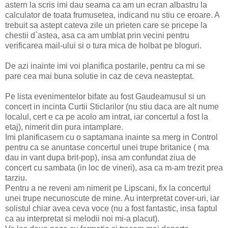
astern la scris imi dau seama ca am un ecran albastru la
calculator de toata frumusetea, indicand nu stiu ce eroare. A
trebuit sa astept cateva zile un prieten care se pricepe la
chestii d`astea, asa ca am umblat prin vecini pentru
verificarea mail-ului si o tura mica de holbat pe bloguri.
De azi inainte imi voi planifica postarile, pentru ca mi se
pare cea mai buna solutie in caz de ceva neasteptat.
Pe lista evenimentelor bifate au fost Gaudeamusul si un
concert in incinta Curtii Sticlarilor (nu stiu daca are alt nume
localul, cert e ca pe acolo am intrat, iar concertul a fost la
etaj), nimerit din pura intamplare.
Imi planificasem cu o saptamana inainte sa merg in Control
pentru ca se anuntase concertul unei trupe britanice ( ma
dau in vant dupa brit-pop), insa am confundat ziua de
concert cu sambata (in loc de vineri), asa ca m-am trezit prea
tarziu.
Pentru a ne reveni am nimerit pe Lipscani, fix la concertul
unei trupe necunoscute de mine. Au interpretat cover-uri, iar
solistul chiar avea ceva voce (nu a fost fantastic, insa faptul
ca au interpretat si melodii noi mi-a placut).