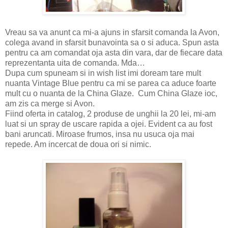
Vreau sa va anunt ca mi-a ajuns in sfarsit comanda la
Avon
,
colega avand in sfarsit bunavointa sa o si aduca. Spun asta
pentru ca am comandat oja asta din vara, dar de fiecare data
reprezentanta uita de comanda. Mda…
Dupa cum spuneam si in wish list imi doream tare mult
nuanta Vintage Blue pentru ca mi se parea ca aduce foarte
mult cu o nuanta de la China Glaze.
Cum China Glaze ioc,
am zis ca merge si
Avon
.
Fiind oferta in catalog, 2 produse de unghii la 20 lei, mi-am
luat si un spray de uscare rapida a ojei. Evident ca au fost
bani aruncati. Miroase frumos, insa nu usuca oja mai
repede. Am incercat de doua ori si nimic.