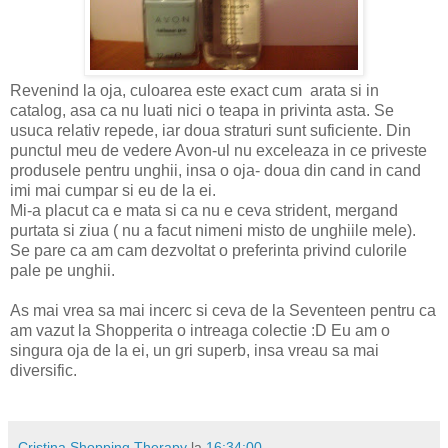
Revenind la oja, culoarea este exact cum
arata si in
catalog, asa ca nu luati nici o teapa in privinta asta. Se
usuca relativ repede, iar doua straturi sunt suficiente. Din
punctul meu de vedere Avon-ul nu exceleaza in ce priveste
produsele pentru unghii, insa o oja- doua din cand in cand
imi mai cumpar si eu de la ei.
Mi-a placut ca e mata si ca nu e ceva strident, mergand
purtata si ziua ( nu a facut nimeni misto de unghiile mele).
Se pare ca am cam dezvoltat o preferinta privind culorile
pale pe unghii.
As mai vrea sa mai incerc si ceva de la Seventeen pentru ca
am vazut la Shopperita o intreaga colectie :D Eu am o
singura oja de la ei, un gri superb, insa vreau sa mai
diversific.
Cristina Shopping Therapy
la
16:34:00