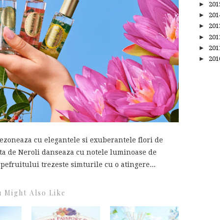
►
20
►
20
►
20
►
20
►
20
►
20
ezoneaza cu elegantele si exuberantele flori de
rita de Neroli danseaza cu notele luminoase de
efruitului trezeste simturile cu o atingere...
 Might Also Like