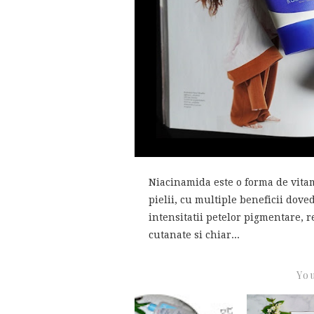
Niacinamida este o forma de vita
pielii, cu multiple beneficii dov
intensitatii petelor pigmentare, r
cutanate si chiar...
You