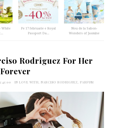
- White
Pe 17 februarie e Royal
Nou de la Sabon-
...
Passport Da...
Wonders of Jasmine
rciso Rodriguez For Her
Forever
3:41:00
IN LOVE WITH
,
NARCISO RODRIGUEZ
,
PARFUM