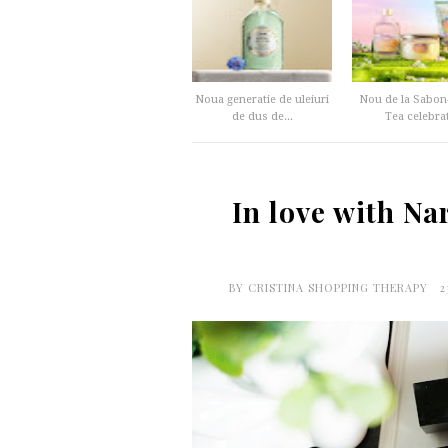
Noua generatie de uleiuri
Nou de la Sabon
de dus de...
Tea celebrat
In love with Na
BY
CRISTINA SHOPPING THERAPY
2