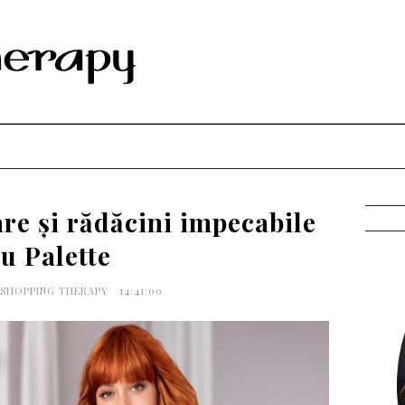
re și rădăcini impecabile
u Palette
 SHOPPING THERAPY
14:41:00