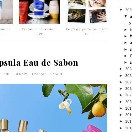
▼
20
▼
a
N
►
i
ema de
Cea mai buna crema cu
Ce am mai purtat pe unghii
...
SPF
#7
►
i
►
a
►
m
►
f
apsula Eau de Sabon
►
i
►
20
OPPING THERAPY
12:00:00
SABON
►
20
►
20
►
20
►
20
►
20
►
20
►
20
►
20
►
20