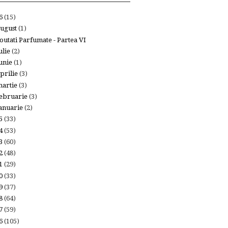
26
(15)
ugust
(1)
outati Parfumate - Partea VI
ulie
(2)
unie
(1)
prilie
(3)
artie
(3)
ebruarie
(3)
anuarie
(2)
25
(33)
24
(53)
23
(60)
22
(48)
21
(29)
20
(33)
19
(37)
18
(64)
17
(59)
16
(105)