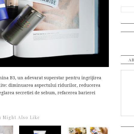
A
mina B3, un adevarat superstar pentru ingrijirea
edite: diminuarea aspectului ridurilor, reducerea
eglarea secretiei de sebum, refacerea barierei
 Might Also Like