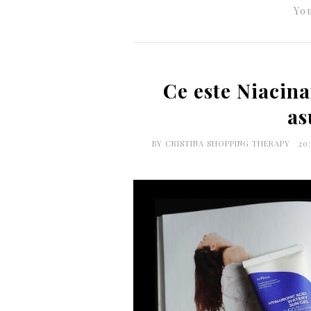
You
Ce este Niacina
as
BY
CRISTINA SHOPPING THERAPY
20