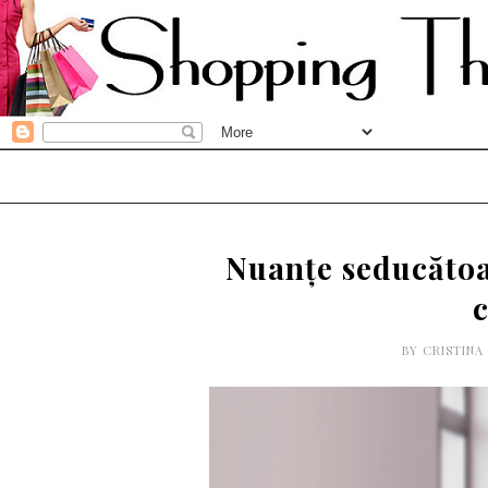
Nuanțe seducătoa
c
BY
CRISTINA