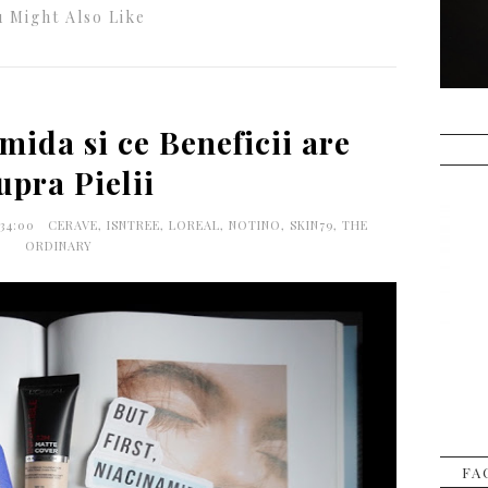
 Might Also Like
mida si ce Beneficii are
upra Pielii
:34:00
CERAVE
,
ISNTREE
,
LOREAL
,
NOTINO
,
SKIN79
,
THE
ORDINARY
FA