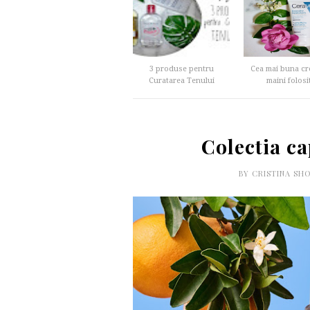
3 produse pentru
Cea mai buna cr
Curatarea Tenului
maini folosit
Colectia c
BY
CRISTINA SH