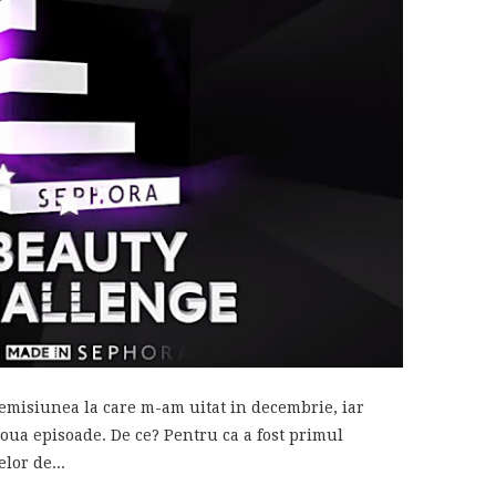
emisiunea la care m-am uitat in decembrie, iar
oua episoade. De ce? Pentru ca a fost primul
lor de...