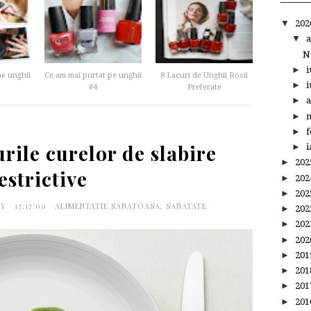
▼
20
▼
a
N
►
i
pe unghii
Ce am mai purtat pe unghii
8 Lacuri de Unghii Rosii
►
i
#4
Preferate
►
a
►
m
►
f
rile curelor de slabire
►
i
►
20
estrictive
►
20
►
20
PY
17:17:00
ALIMENTATIE SANATOASA
,
SANATATE
►
20
►
20
►
20
►
20
►
20
►
20
►
20