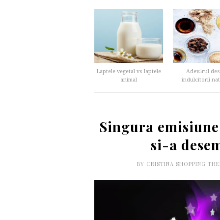
Laptele vegetal vs laptele
Adevărul de
animal
îndulcitorii nat
Singura emisiun
si-a dese
BY
CRISTINA SHOPPING TH