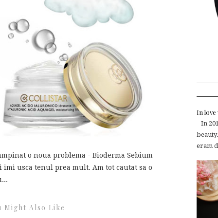
In lov
In 2015
beauty.
eram de
tampinat o noua problema - Bioderma Sebium
i imi usca tenul prea mult. Am tot cautat sa o
...
 Might Also Like