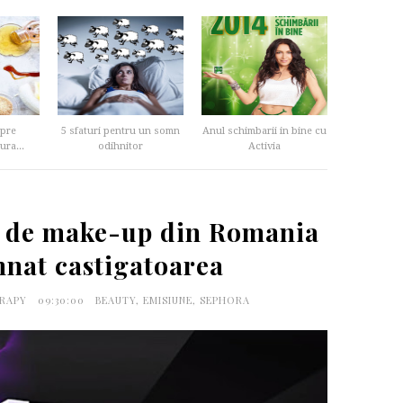
spre
5 sfaturi pentru un somn
Anul schimbarii in bine cu
ura...
odihnitor
Activia
e de make-up din Romania
mnat castigatoarea
ERAPY
09:30:00
BEAUTY
,
EMISIUNE
,
SEPHORA