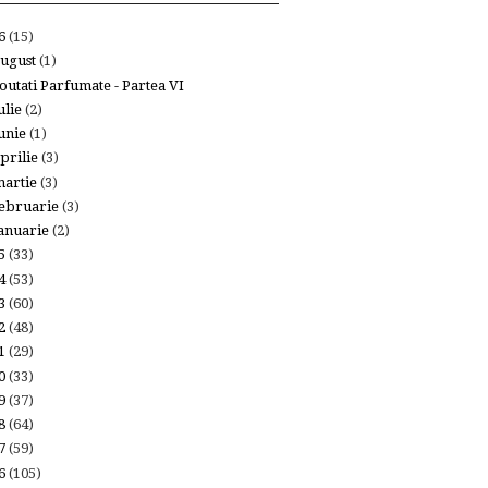
26
(15)
ugust
(1)
outati Parfumate - Partea VI
ulie
(2)
unie
(1)
prilie
(3)
artie
(3)
ebruarie
(3)
anuarie
(2)
25
(33)
24
(53)
23
(60)
22
(48)
21
(29)
20
(33)
19
(37)
18
(64)
17
(59)
16
(105)