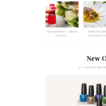
Oja saptamanii - Collistar
Veninul de albi
& Kartel...
produsele cos
New O
BY
CRISTINA SHOP