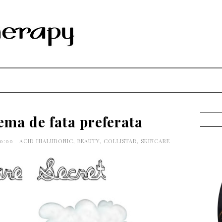
ma de fata preferata
50:00
ACID HIALURONIC
,
BEAUTY
,
COLLISTAR
,
SKINCARE