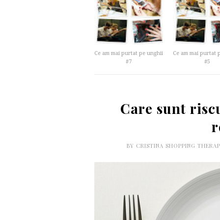
Ce am mai purtat pe unghii
Ce am mai purtat 
#7
#5
Care sunt riscu
r
BY
CRISTINA SHOPPING THERA