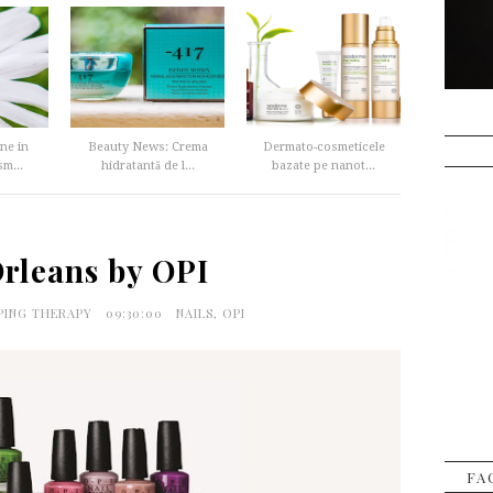
ne in
Beauty News: Crema
Dermato-cosmeticele
m...
hidratantă de l...
bazate pe nanot...
rleans by OPI
PING THERAPY
09:30:00
NAILS
,
OPI
FA