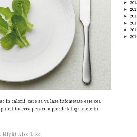
►
20
►
20
►
20
►
20
►
20
►
20
c in calorii, care sa va lase infometate este cea
puteti incerca pentru a pierde kilogramele in
 Might Also Like