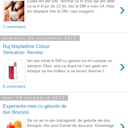
Luata ieri din DM. Normal ca in oras oja am aflat
›
ca ar fi in jur de 12 lei, dar la DM e vreo 14. Asta
imi displace mie la DM, cam exagere...
2 comentarii:
miercuri, 20 octombrie 2010
Ruj Maybelline Colour
Sensation- Review
›
Ieri am intrat in DM cu gandul sa-mi cumpar un
sampon Gliss, asa ca dupa ce l-am gasit am
inceput sa ma holbez si sa incerc diverse f...
8 comentarii:
luni, 18 octombrie 2010
Experienta mea cu gelurile de
dus Bourjois
›
De un an m-am indragostit de gelurile de dus
Bourjois. Am avut Extrait de douceur, Gommage