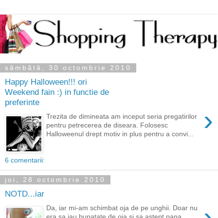
sâmbătă, 30 octombrie 2010
Happy Halloween!!! ori
Weekend fain :) in functie de
preferinte
›
Trezita de dimineata am inceput seria pregatirilor
pentru petrecerea de diseara. Folosesc
Halloweenul drept motiv in plus pentru a convi...
6 comentarii:
joi, 28 octombrie 2010
NOTD...iar
›
Da, iar mi-am schimbat oja de pe unghii. Doar nu
era sa iau bunatate de oja si sa astept pana