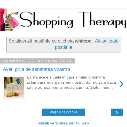
Se afișează postările cu eticheta
whitepr
.
Afișați toate
postările
sâmbătă, 25 ianuarie 2014
Aveti grija de sanatatea voastra
›
Există acele situații în care simțim o minimă
schimbare în organismul nostru, dar nu știm dacă
să ne adresăm unui medic sau nu. Sfatul meu...
›
Pagina de pornire
Afișați versiunea pentru web