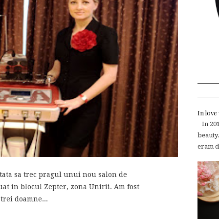
In lov
In 2015
beauty.
eram de
ta sa trec pragul unui nou salon de
uat in blocul Zepter, zona Unirii. Am fost
 trei doamne...