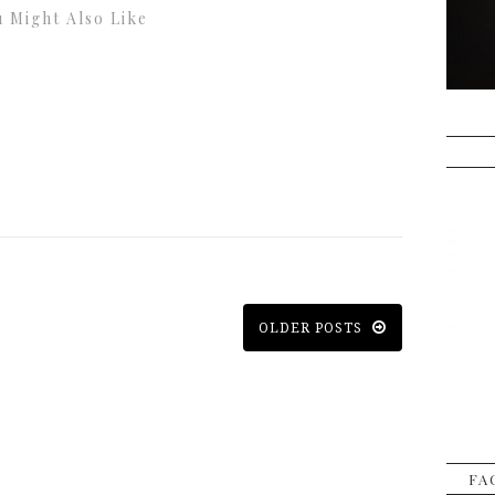
 Might Also Like
OLDER POSTS
FA