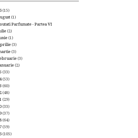
26
(15)
ugust
(1)
outati Parfumate - Partea VI
ulie
(2)
unie
(1)
prilie
(3)
artie
(3)
ebruarie
(3)
anuarie
(2)
25
(33)
24
(53)
23
(60)
22
(48)
21
(29)
20
(33)
19
(37)
18
(64)
17
(59)
16
(105)