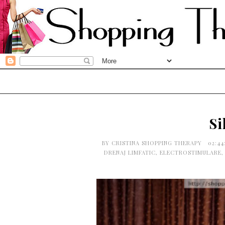
Si
BY
CRISTINA SHOPPING THERAPY
02:4
DRENAJ LIMFATIC
,
ELECTROSTIMULARE