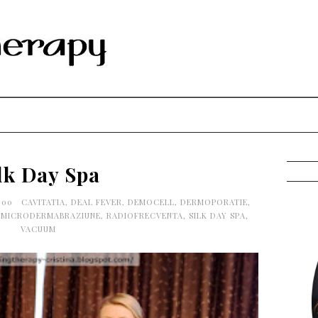
lk Day Spa
4:00
CAVITATIA
,
DEAL FEVER
,
DEMOCELL
,
DERMOPORATIE
,
,
MICRODERMABRAZIUNE
,
RADIOFRECVENTA
,
SILK DAY SPA
,
VACUUM