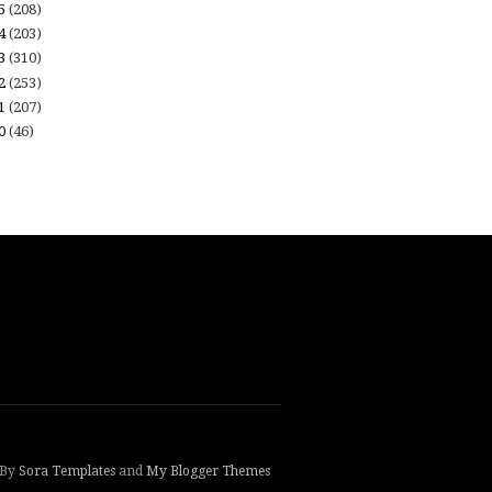
15
(208)
14
(203)
13
(310)
12
(253)
11
(207)
10
(46)
 By
Sora Templates
and
My Blogger Themes